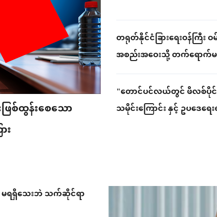
တရုတ်နိုင်ငံခြားရေးဝန်ကြီး ဝ
အစည်းအဝေးသို့ တက်ရောက်မည့်
ရှင်းလင်း
"တောင်ပင်လယ်တွင် ဖိလစ်ပိုင
ဖြစ်ထွန်းစေသော
သမိုင်းကြောင်း နှင့် ဥပဒေရေး
ြား
မရရှိသေးဘဲ သက်ဆိုင်ရာ