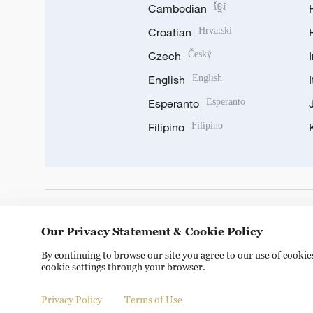
Cambodian
ខ្មែរ
Croatian
Hrvatski
Czech
Český
English
English
Esperanto
Esperanto
Filipino
Filipino
DOWNLOAD OUR APP
Our Privacy Statement & Cookie Policy
By continuing to browse our site you agree to our use of cooki
cookie settings through your browser.
Privacy Policy
Terms of Use
© China Radio International.CRI. All Rights Reserved. 16A S