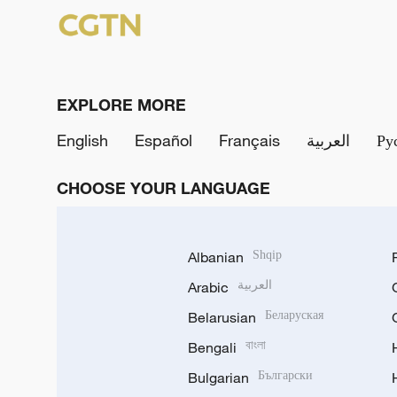
EXPLORE MORE
English
Español
Français
العربية
Ру
CHOOSE YOUR LANGUAGE
Albanian
Shqip
Arabic
العربية
Belarusian
Беларуская
Bengali
বাংলা
Bulgarian
Български