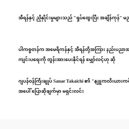
အီရန်နှင့် ညှိနှိုင်းမှုများသည် "ရှုပ်ထွေးပြီး အချိန်ကုန်
ပါကစ္စတန်က အမေရိကန်နှင့် အီရန်တို့အကြား နည်းပညာအဆ
ကျင်းပရေးကို တွန်းအားပေးနိုင်ရန် မျှော်လင့်ဟု ဆို
ဂျပန်ဝန်ကြီးချုပ် Sanae Takaichi ၏ "နျူကလီးယားကင်းစင်ရေး အခြေခံမူ သုံးရပ်"
အပေါ် ပြောဆိုချက်မှာ မရှင်းလင်း