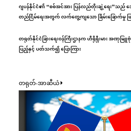
ဂျပန်နိုင်ငံ၏ “စစ်အင်အား ပြန်လည်တိုးချဲ့ရေး”သည် ဒေသတ
တည်ငြိမ်ရေးအတွက် လက်တွေ့ကျသော ခြိမ်းခြောက်မှု ဖ
သတိထားသင့်သည်ဟု တရုတ်နိုင်ငံခြားရေးဝန်ကြီးဌာန ဆိ
တရုတ်နိုင်ငံခြားရေးဝန်ကြီးဌာနက ဟီရိုရှီးမား အဏုမြူဗုံးက
ပြည့်နှင့် ပတ်သက်၍ ပြောကြား
တရုတ်-အာဆီယံ