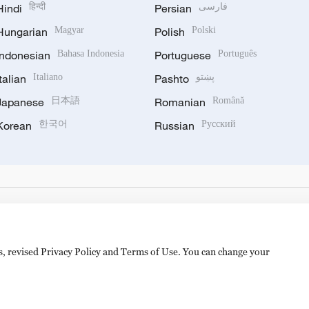
Hindi
हिन्दी
Persian
فارسی
Hungarian
Magyar
Polish
Polski
Indonesian
Bahasa Indonesia
Portuguese
Português
Italian
Italiano
Pashto
پښتو
Japanese
日本語
Romanian
Română
Korean
한국어
Russian
Русский
es, revised Privacy Policy and Terms of Use. You can change your
hijingshan Road, Beijing, China. 100040