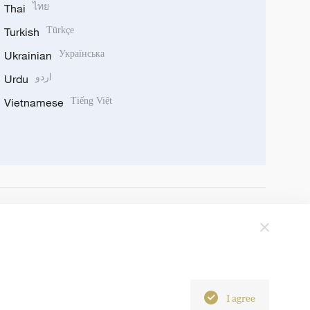
Thai
ไทย
Turkish
Türkçe
Ukrainian
Українська
Urdu
اردو
Vietnamese
Tiếng Việt
I agree