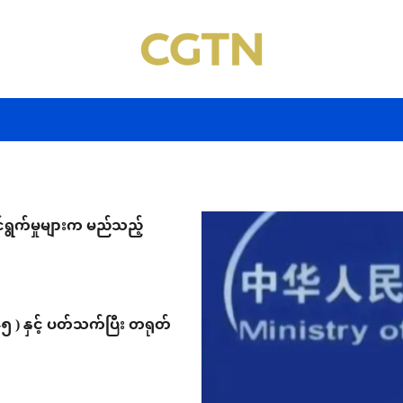
်ရွက်မှုများက မည်သည့်
ွဲ-၅ ) နှင့် ပတ်သက်ပြီး တရုတ်