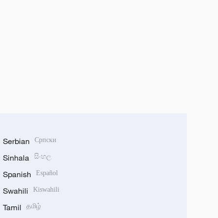
Serbian
Српски
Sinhala
සිංහල
Spanish
Español
Swahili
Kiswahili
Tamil
தமிழ்