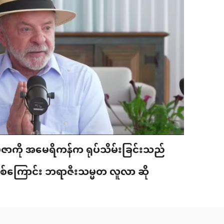
ာကို အမေရိကန်က ရုပ်သိမ်းခြင်းသည်
ြစ်ကြောင်း ဘရာဇီးသမ္မတ လူလာ ဆို