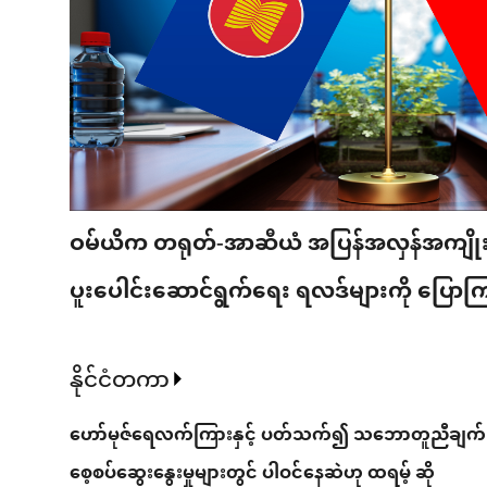
ဝမ်ယိက တရုတ်-အာဆီယံ အပြန်အလှန်အကျိုး
ပူးပေါင်းဆောင်ရွက်ရေး ရလဒ်များကို ပြောက
နိုင်ငံတကာ
ဟော်မုဇ်ရေလက်ကြားနှင့် ပတ်သက်၍ သဘောတူညီချက် 
စေ့စပ်ဆွေးနွေးမှုများတွင် ပါဝင်နေဆဲဟု ထရမ့် ဆို