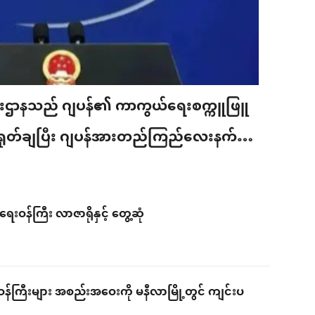
ကြီးဌာနသည် ဂျပန်၏ ကာကွယ်ရေးစက္ကူဖြူ
ရှုတ်ချပြီး ဂျပန်အားတည်ကြည်လေးနက်စွာ
ရေးဝန်ကြီး လာဇာရိုနှင့် တွေ့ဆုံ
ဝန်ကြီးများ အစည်းအဝေးကို မနီလာမြို့တွင် ကျင်းပ