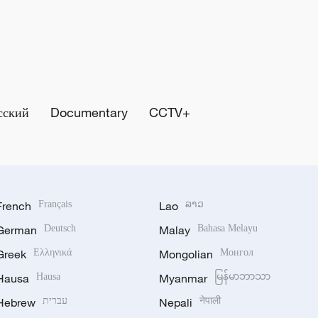
сский
Documentary
CCTV+
French
Français
Lao
ລາວ
German
Deutsch
Malay
Bahasa Melayu
Greek
Ελληνικά
Mongolian
Монгол
Hausa
Hausa
Myanmar
မြန်မာဘာသာ
Hebrew
עברית
Nepali
नेपाली