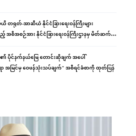
မ်ယိ တရုတ်-အာဆီယံ နိုင်ငံခြားရေးဝန်ကြီးများ
 အစီအစဉ်အား နိုင်ငံခြားရေးဝန်ကြီးဌာနမှ မိတ်ဆက်
်၏ ပိုင်နက်နယ်မြေ တောင်းဆိုချက် အပေါ်
ရာ အမြင်မှ ဝေဖန်သုံးသပ်ချက်" အစီရင်ခံစာကို ထုတ်ပြန်