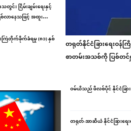
ွင်း ငြိမ်းချမ်းရေးနှင့်
ြစ်လာနေသဖြင့် အထူး
ု
ြဲတိုက်ခိုက်ခံရမှု (၈၁) နှစ်
တရုတ်နိုင်ငံခြားရေးဝန်
စာတမ်းအသစ်ကို ပြစ်တင်
အရေးဆို
ဝမ်ယိသည် ဖိလစ်ပိုင် နိုင်ငံခြား
တရုတ်-အာဆီယံ နိုင်ငံခြားရေး