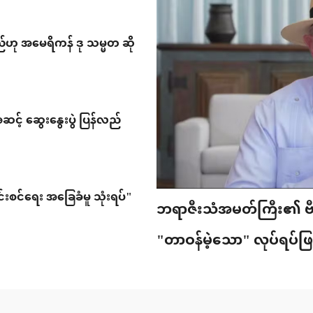
" မည်ဟု အမေရိကန် ဒု သမ္မတ ဆို
င့် ဆွေးနွေးပွဲ ပြန်လည်
ဘရာဇီးသံအမတ်ကြီး၏ ဗီဇ
"တာဝန်မဲ့သော" လုပ်ရပ်ဖ