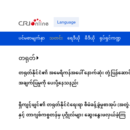
Language
ပင်မစာမျက်နှာ
သတင်း
ရေဒီယို
ဗီဒီယို
ရုပ်ရှင်ကဏ္ဍ
တရုတ်
တရုတ်နိုင်ငံ၏ အမေရိကန်အပေါ် နောက်ဆုံး တုံ့ပြန်ဆောင
အချက်ပြမှုကို ပေးပို့နေသနည်း
ရှီကျင့်ဖျင်၏ တရုတ်နိုင်ငံရေးရာ စီမံခန့်ခွဲမှုစာအုပ် (အတ
နှင့် တာဂျစ်ကစ္စတန်မှ ပုဂ္ဂိုလ်များ ဆွေးနွေးဖလှယ်ခဲ့ကြ