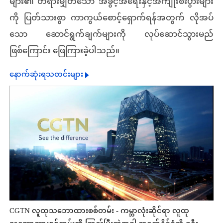
များ၏ တရားမျှတသော အခွင့်အရေးနှင့်အကျိုးစီးပွားများ
ကို ပြတ်သားစွာ ကာကွယ်စောင့်ရှောက်ရန်အတွက် လိုအပ်
သော ဆောင်ရွက်ချက်များကို လုပ်ဆောင်သွားမည်
ဖြစ်ကြောင်း ဖြေကြားခဲ့ပါသည်။
နောက်ဆုံးရသတင်းများ
CGTN လူထုသဘောထားစစ်တမ်း - ကမ္ဘာလုံးဆိုင်ရာ လူထု