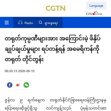
Language
Radio
ရှာဖွေရေး
တရုတ်ကုမ္ပဏီများအား အကြောင်းမဲ့ ဖိနှိပ်
ချုပ်ချယ်မှုများ ရပ်တန့်ရန် အမေရိကန်ကို
တရုတ် တိုင်တွန်း
06:50:13 2026-06-10
ဇွန်လ ၉ ရက်နေ့က တရုတ်နိုင်ငံခြားရေးဝန်ကြီးဌာနမှ
ပြောရေးဆိုခွင့်ရှိသူ လင်ကျန့်သည် ပုံမှန်သတင်းစာ