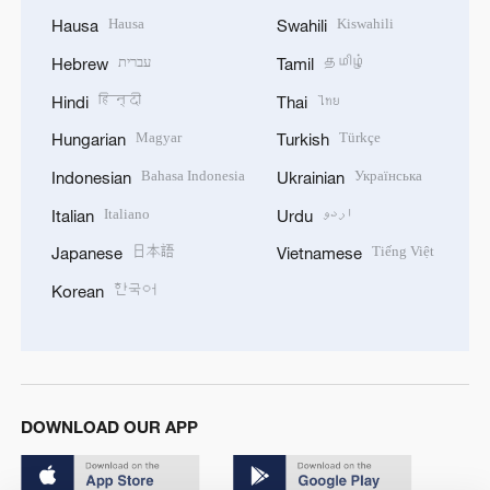
Hausa
Kiswahili
Hausa
Swahili
עברית
தமிழ்
Hebrew
Tamil
हिन्दी
ไทย
Hindi
Thai
Magyar
Türkçe
Hungarian
Turkish
Bahasa Indonesia
Українська
Indonesian
Ukrainian
Italiano
اردو
Italian
Urdu
日本語
Tiếng Việt
Japanese
Vietnamese
한국어
Korean
DOWNLOAD OUR APP