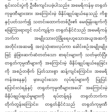
ရှင်းလင်းပွဲကို ဦးစီးကျင်းပခဲ့ပါသည်။ အမေရိကန်မှ တရုတ်
ကုမ္ပဏီများအား အကြောင်းမဲ့ ဖိနှိပ်ချုပ်ချယ်နေသည့် ကိစ္စ
နှင့်ပတ်သက်၍ သတင်းထောက်တစ်ဦး၏ မေးမြန်းချက်ကို
ဖြေကြားရာတွင် လင်ကျန့်က တရုတ်နိုင်ငံသည် အမေရိကန်
ဘက်က အမျိုးသားလုံခြုံရေးဟူသောအယူအဆကို
အတိုင်းအဆမရှိ အလွဲသုံးစားလုပ်ကာ ခေါင်းစဉ်အမျိုးမျိုး
ဖြင့် ခွဲခြားဆက်ဆံတတ်သော စာရင်းများကို သတ်မှတ်ပြီး
တရုတ်ကုမ္ပဏီများကို အကြောင်းမဲ့ ဖိနှိပ်ချုပ်ချယ်နေခြင်း
ကို အစဉ်တစိုက် ပြတ်သားစွာ ဆန့်ကျင်ကြောင်း၊ အမေရိ
ကန်အနေနှင့် မှားယွင်းသော လုပ်ရပ်များကို ပြုပြင်
ပြောင်းလဲရန်နှင့် တရုတ်ကုမ္ပဏီများအပေါ် အကြောင်းမဲ့
ဖိနှိပ်ချုပ်ချယ်မှုများကို ရပ်တန့်ရန် တရုတ်ဘက်က
တိုက်တွန်းကြောင်း၊ တရုတ်နိုင်ငံသည် တရုတ်ကုမ္ပဏီ