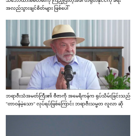
သဘောထားစစ်တမ်းကို ကြည့်ပြီးတဲ့အခါ တရုတ်နိုင်ငံကို ခရီး
အလည်သွားချင်စိတ်များ ဖြစ်ပေါ်
ဘရာဇီးသံအမတ်ကြီး၏ ဗီဇာကို အမေရိကန်က ရုပ်သိမ်းခြင်းသည်
"တာဝန်မဲ့သော" လုပ်ရပ်ဖြစ်ကြောင်း ဘရာဇီးသမ္မတ လူလာ ဆို