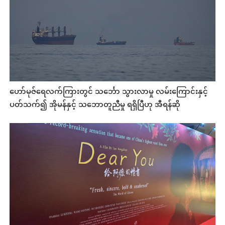
ဟော်မုဇ်ရေလက်ကြားတွင် သင်္ဘော သွားလာမှု လမ်းကြောင်းနှင့်
ပတ်သက်၍ အိုမန်နှင့် သဘောတူညီမှု ရရှိပြီဟု အီရန်ဆို