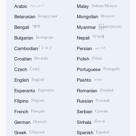
العربية
Bahasa Melayu
Arabic
Malay
Беларуская
Монгол
Belarusian
Mongolian
বাংলা
မြန်မာဘာသာ
Bengali
Myanmar
Български
नेपाली
Bulgarian
Nepali
ខ្មែរ
فارسی
Cambodian
Persian
Hrvatski
Polski
Croatian
Polish
Český
Português
Czech
Portuguese
English
پښتو
English
Pashto
Esperanto
Română
Esperanto
Romanian
Filipino
Русский
Filipino
Russian
Français
Српски
French
Serbian
Deutsch
සිංහල
German
Sinhala
Ελληνικά
Español
Greek
Spanish