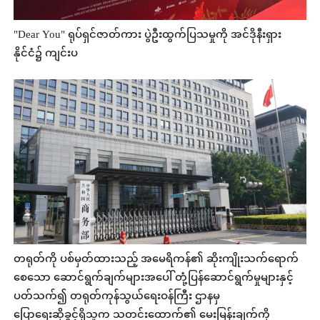
"Dear You" ရုပ်ရှင်ဇာတ်ကား ပွဲဦးထွက်ပြသမှုကို အင်ဒိုနီးရှား
နိုင်ငံ၌ ကျင်းပ
တရုတ်ကို ပစ်မှတ်ထားသည့် အမေရိကန်၏ ဆိုးကျိုးသက်ရောက်
စေသော ဆောင်ရွက်ချက်များအပေါ် တုံ့ပြန်ဆောင်ရွက်မှုများနှင့်
ပတ်သက်၍ တရုတ်ကုန်သွယ်ရေးဝန်ကြီး ဌာနမှ
ပြောရေးဆိုခွင့်ရှိသူက သတင်းထောက်၏ မေးမြန်းချက်ကို