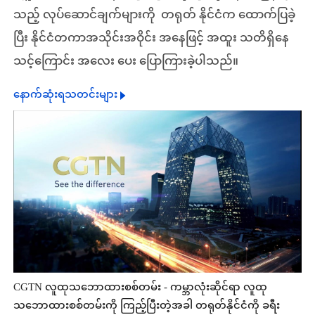
သည့် လုပ်ဆောင်ချက်များကို တရုတ် နိုင်ငံက ထောက်ပြခဲ့
ပြီး နိုင်ငံတကာအသိုင်းအဝိုင်း အနေဖြင့် အထူး သတိရှိနေ
သင့်ကြောင်း အလေး ပေး ပြောကြားခဲ့ပါသည်။
နောက်ဆုံးရသတင်းများ
CGTN လူထုသဘောထားစစ်တမ်း - ကမ္ဘာလုံးဆိုင်ရာ လူထု
သဘောထားစစ်တမ်းကို ကြည့်ပြီးတဲ့အခါ တရုတ်နိုင်ငံကို ခရီး