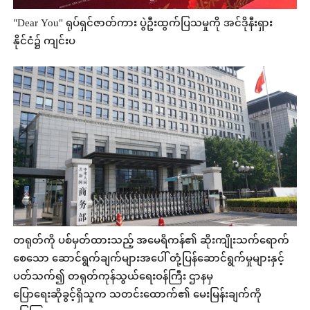
"Dear You" ရုပ်ရှင်ဇာတ်ကား ပွဲဦးထွက်ပြသမှုကို အင်ဒိုနီးရှား
နိုင်ငံ၌ ကျင်းပ
တရုတ်ကို ပစ်မှတ်ထားသည့် အမေရိကန်၏ ဆိုးကျိုးသက်ရောက်
စေသော ဆောင်ရွက်ချက်များအပေါ် တုံ့ပြန်ဆောင်ရွက်မှုများနှင့်
ပတ်သက်၍ တရုတ်ကုန်သွယ်ရေးဝန်ကြီး ဌာနမှ
ပြောရေးဆိုခွင့်ရှိသူက သတင်းထောက်၏ မေးမြန်းချက်ကို