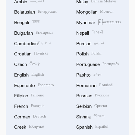
العربية
Bahasa Melayu
Arabic
Malay
Беларуская
Монгол
Belarusian
Mongolian
বাংলা
မြန်မာဘာသာ
Bengali
Myanmar
Български
नेपाली
Bulgarian
Nepali
ខ្មែរ
فارسی
Cambodian
Persian
Hrvatski
Polski
Croatian
Polish
Český
Português
Czech
Portuguese
English
پښتو
English
Pashto
Esperanto
Română
Esperanto
Romanian
Filipino
Русский
Filipino
Russian
Français
Српски
French
Serbian
Deutsch
සිංහල
German
Sinhala
Ελληνικά
Español
Greek
Spanish