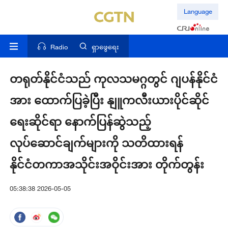
Language
Radio
ရှာဖွေရေး
တရုတ်နိုင်ငံသည် ကုလသမဂ္ဂတွင် ဂျပန်နိုင်ငံ
အား ထောက်ပြခဲ့ပြီး နျူကလီးယားပိုင်ဆိုင်
ရေးဆိုင်ရာ နောက်ပြန်ဆွဲသည့်
လုပ်ဆောင်ချက်များကို သတိထားရန်
နိုင်ငံတကာအသိုင်းအဝိုင်းအား တိုက်တွန်း
05:38:38 2026-05-05