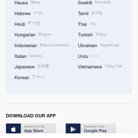
Hausa
Kiswahili
Hausa
Swahili
עברית
தமிழ்
Hebrew
Tamil
हिन्दी
ไทย
Hindi
Thai
Magyar
Türkçe
Hungarian
Turkish
Bahasa Indonesia
Українська
Indonesian
Ukrainian
Italiano
اردو
Italian
Urdu
日本語
Tiếng Việt
Japanese
Vietnamese
한국어
Korean
DOWNLOAD OUR APP