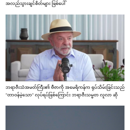
အလည်သွားချင်စိတ်များ ဖြစ်ပေါ်
ဘရာဇီးသံအမတ်ကြီး၏ ဗီဇာကို အမေရိကန်က ရုပ်သိမ်းခြင်းသည်
"တာဝန်မဲ့သော" လုပ်ရပ်ဖြစ်ကြောင်း ဘရာဇီးသမ္မတ လူလာ ဆို