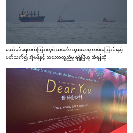
ဟော်မုဇ်ရေလက်ကြားတွင် သင်္ဘော သွားလာမှု လမ်းကြောင်းနှင့်
ပတ်သက်၍ အိုမန်နှင့် သဘောတူညီမှု ရရှိပြီဟု အီရန်ဆို