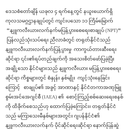
ဒေသစံတော်ချိန် ယခုလ ၄ ရက်နေ့တွင် နယူးယောက်ရှိ
ကုလသမဂ္ဂဌာနချုပ်တွင် ကျင်းပသော ၁၁ ကြိမ်မြောက်
“နျူကလီးယားလက်နက်မပြန့်ပွားစေရေးစာချုပ် (NPT)”
ပြန်လည်သုံးသပ်ရေး ညီလာခံတွင် တရုတ်နိုင်ငံသည်
နျူကလီးယားလက်နက်ပြန့်ပွားမှု ကာကွယ်တားဆီးရေး
ဆိုင်ရာ ၎င်း၏ရပ်တည်ချက်ကို အသေးစိတ်ဖော်ပြခဲ့ပြီး
အချို့သော နိုင်ငံများသည် နျူကလီးယား မပြန့်ပွားစေရေး
ဆိုင်ရာ ကိစ္စများတွင် စံနှုန်း နှစ်မျိုး ကျင့်သုံးနေခြင်း
ကြောင့် စာချုပ်၏ အခွင့် အာဏာနှင့် နိုင်ငံတကာအဏုမြူ
စွမ်းအင်အေဂျင်စီ (IAEA) ၏ စောင့်ကြည့်စစ်ဆေးရေးစနစ်
ကို ထိခိုက်စေသည်ဟု ထောက်ပြခဲ့ကြောင်း၊ တရုတ်နိုင်ငံ
သည် မကြာသေးမီနှစ်များအတွင်း ဂျပန်နိုင်ငံ၏
နျူကလီးယားလက်နက် ပိုင်ဆိုင်ရေးဆိုင်ရာ နောက်ပြန်ဆွဲ