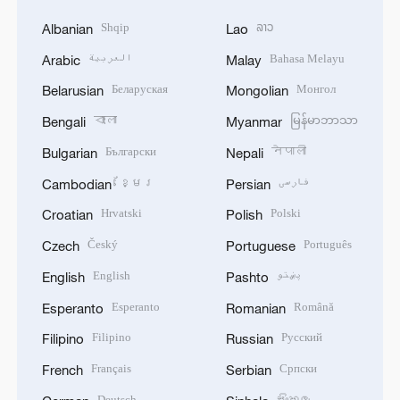
Shqip
ລາວ
Albanian
Lao
العربية
Bahasa Melayu
Arabic
Malay
Беларуская
Монгол
Belarusian
Mongolian
বাংলা
မြန်မာဘာသာ
Bengali
Myanmar
Български
नेपाली
Bulgarian
Nepali
ខ្មែរ
فارسی
Cambodian
Persian
Hrvatski
Polski
Croatian
Polish
Český
Português
Czech
Portuguese
English
پښتو
English
Pashto
Esperanto
Română
Esperanto
Romanian
Filipino
Русский
Filipino
Russian
Français
Српски
French
Serbian
Deutsch
සිංහල