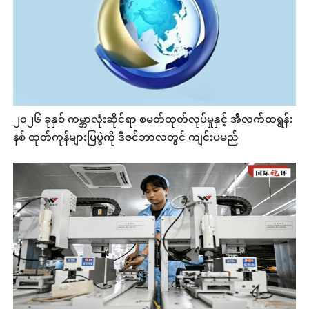
၂၀၂၆ ခုနှစ် ကမ္ဘာလုံးဆိုင်ရာ စမတ်ထုတ်လုပ်မှုနှင့် အီလက်ထရွန်း
နစ် ထုတ်ကုန်များပြပွဲကို ဒီဇင်ဘာလတွင် ကျင်းပမည်