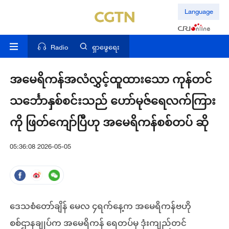
Language
Radio
ရှာဖွေရေး
အမေရိကန်အလံလွှင့်ထူထားသော ကုန်တင်
သင်္ဘောနှစ်စင်းသည် ဟော်မုဇ်ရေလက်ကြား
ကို ဖြတ်ကျော်ပြီဟု အမေရိကန်စစ်တပ် ဆို
05:36:08 2026-05-05
ဒေသစံတော်ချိန် မေလ ၄ရက်‌နေ့က အမေရိကန်ဗဟို
စစ်ဌာနချုပ်က အမေရိကန် ရေတပ်မှ ဒုံးကျည်တင်