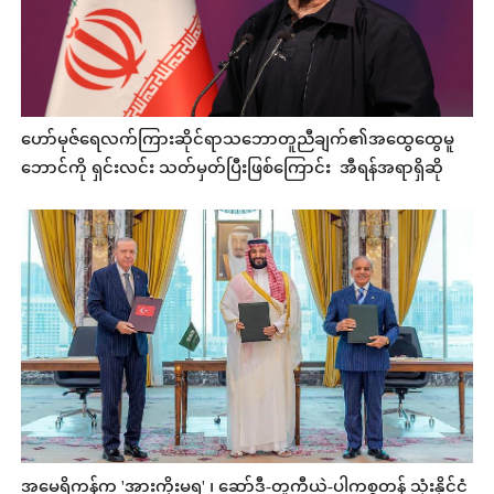
ဟော်မုဇ်ရေလက်ကြားဆိုင်ရာသဘောတူညီချက်၏အထွေထွေမူ
ဘောင်ကို ရှင်းလင်း သတ်မှတ်ပြီးဖြစ်ကြောင်း အီရန်အရာရှိဆို
အမေရိကန်က 'အားကိုးမရ' ၊ ဆော်ဒီ-တူကီယဲ-ပါကစ္စတန် သုံးနိုင်ငံ