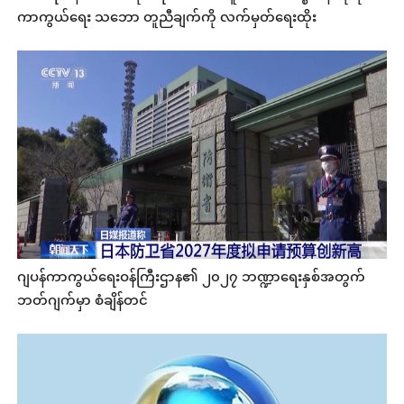
ကာကွယ်ရေး သဘော တူညီချက်ကို လက်မှတ်ရေးထိုး
ဂျပန်ကာကွယ်ရေးဝန်ကြီးဌာန၏ ၂၀၂၇ ဘဏ္ဍာရေးနှစ်အတွက်
ဘတ်ဂျက်မှာ စံချိန်တင်