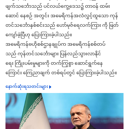
ဖျက်သင်္ဘောသည် ပင်လယ်ကွေ့ဒေသ၌ တာဝန် ထမ်း
ဆောင် နေစဉ် အတွင်း အမေရိကန်အလံလွှင့်ထူသော ကုန်
တင်သင်္ဘောနှစ်စင်းသည် ဟော်မုဇ်ရေလက်ကြား ကို ဖြတ်
ကျော်ခဲ့ပြီဟု ပြောကြားခဲ့ပါသည်။
အမေရိကန်ဗဟိုစစ်ဌာနချုပ်က အမေရိကန်စစ်တပ်
သည် ကုန်တင်သင်္ဘောများ ပြန်လည်သွားလာနိုင်
ရေး ကြိုးပမ်းမှုများကို တက်ကြွစွာ ဆောင်ရွက်နေ
ကြောင်း ကြေညာချက် တစ်ရပ်တွင် ပြောကြားခဲ့ပါသည်။
နောက်ဆုံးရသတင်းများ