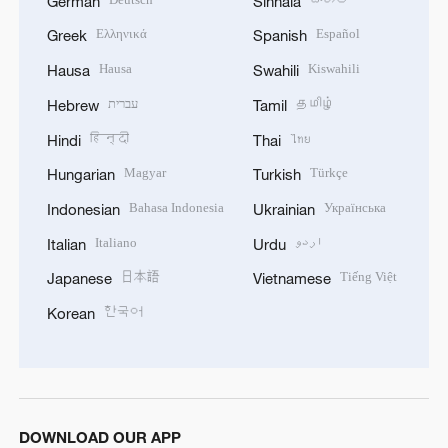
German
Sinhala
Ελληνικά
Español
Greek
Spanish
Hausa
Kiswahili
Hausa
Swahili
עברית
தமிழ்
Hebrew
Tamil
हिन्दी
ไทย
Hindi
Thai
Magyar
Türkçe
Hungarian
Turkish
Bahasa Indonesia
Українська
Indonesian
Ukrainian
Italiano
اردو
Italian
Urdu
日本語
Tiếng Việt
Japanese
Vietnamese
한국어
Korean
DOWNLOAD OUR APP