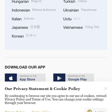
Magyar
Türkçe
Hungarian
Turkish
Bahasa Indonesia
Українська
Indonesian
Ukrainian
Italiano
اردو
Italian
Urdu
日本語
Tiếng Việt
Japanese
Vietnamese
한국어
Korean
DOWNLOAD OUR APP
Our Privacy Statement & Cookie Policy
By continuing to browse our site you agree to our use of cookies, revised
Privacy Policy and Terms of Use. You can change your cookie settings
through your browser.
© China Radio International.CRI. All Rights Reserved. 16A
Shijingshan Road, Beijing, China. 100040
Privacy Policy
Terms of Use
I agree