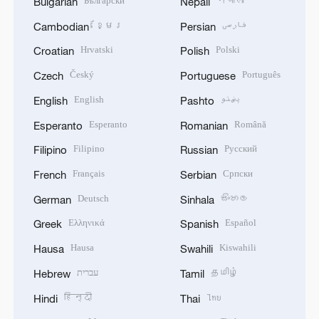
Български
नेपाली
Bulgarian
Nepali
ខ្មែរ
فارسی
Cambodian
Persian
Hrvatski
Polski
Croatian
Polish
Český
Português
Czech
Portuguese
English
پښتو
English
Pashto
Esperanto
Română
Esperanto
Romanian
Filipino
Русский
Filipino
Russian
Français
Српски
French
Serbian
Deutsch
සිංහල
German
Sinhala
Ελληνικά
Español
Greek
Spanish
Hausa
Kiswahili
Hausa
Swahili
עברית
தமிழ்
Hebrew
Tamil
हिन्दी
ไทย
Hindi
Thai