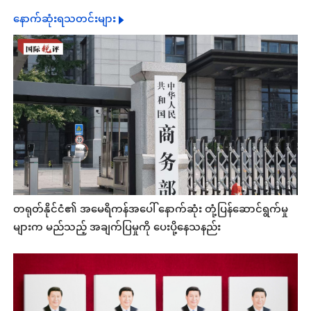
နောက်ဆုံးရသတင်းများ
တရုတ်နိုင်ငံ၏ အမေရိကန်အပေါ် နောက်ဆုံး တုံ့ပြန်ဆောင်ရွက်မှု
များက မည်သည့် အချက်ပြမှုကို ပေးပို့နေသနည်း