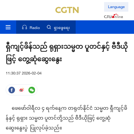
Language
Radio
ရှာဖွေရေး
ရှီကျင့်ဖိန်သည် ရုရှားသမ္မတ ပူတင်နှင့် ဗီဒီယို
ဖြင့် တွေ့ဆုံဆွေးနွေး
11:30:37 2026-02-04
ဖေဖော်ဝါရီလ ၄ ရက်နေ့က တရုတ်နိုင်ငံ သမ္မတ ရှီကျင့်ဖိ
န်နှင့် ရုရှား သမ္မတ ပူတင်တို့သည် ဗီဒီယိုဖြင့် တွေ့ဆုံ
ဆွေးနွေးပွဲ ပြုလုပ်ခဲ့သည်။