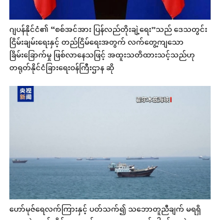
ဂျပန်နိုင်ငံ၏ “စစ်အင်အား ပြန်လည်တိုးချဲ့ရေး”သည် ဒေသတွင်း
ငြိမ်းချမ်းရေးနှင့် တည်ငြိမ်ရေးအတွက် လက်တွေ့ကျသော
ခြိမ်းခြောက်မှု ဖြစ်လာနေသဖြင့် အထူးသတိထားသင့်သည်ဟု
တရုတ်နိုင်ငံခြားရေးဝန်ကြီးဌာန ဆို
ဟော်မုဇ်ရေလက်ကြားနှင့် ပတ်သက်၍ သဘောတူညီချက် မရရှိ