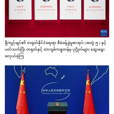
ရှီကျင့်ဖျင်၏ တရုတ်နိုင်ငံရေးရာ စီမံခန့်ခွဲမှုစာအုပ် (အတွဲ-၅ ) နှင့်
ပတ်သက်ပြီး တရုတ်နှင့် တာဂျစ်ကစ္စတန်မှ ပုဂ္ဂိုလ်များ ဆွေးနွေး
ဖလှယ်ခဲ့ကြ