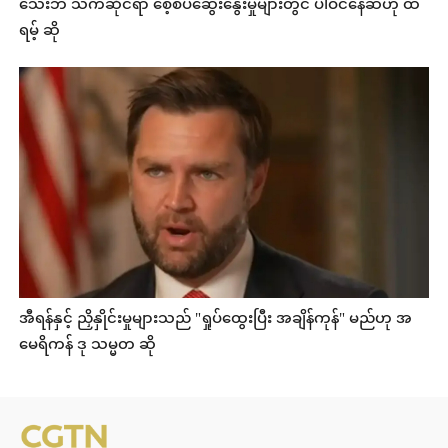
သေးဘဲ သက်ဆိုင်ရာ စေ့စပ်ဆွေးနွေးမှုများတွင် ပါဝင်နေဆဲဟု ထ
ရမ့် ဆို
အီရန်နှင့် ညှိနှိုင်းမှုများသည် "ရှုပ်ထွေးပြီး အချိန်ကုန်" မည်ဟု အ
မေရိကန် ဒု သမ္မတ ဆို