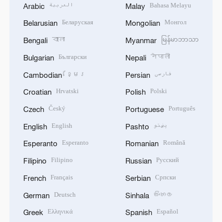
العربية
Bahasa Melayu
Arabic
Malay
Беларуская
Монгол
Belarusian
Mongolian
বাংলা
မြန်မာဘာသာ
Bengali
Myanmar
Български
नेपाली
Bulgarian
Nepali
ខ្មែរ
فارسی
Cambodian
Persian
Hrvatski
Polski
Croatian
Polish
Český
Português
Czech
Portuguese
English
پښتو
English
Pashto
Esperanto
Română
Esperanto
Romanian
Filipino
Русский
Filipino
Russian
Français
Српски
French
Serbian
Deutsch
සිංහල
German
Sinhala
Ελληνικά
Español
Greek
Spanish