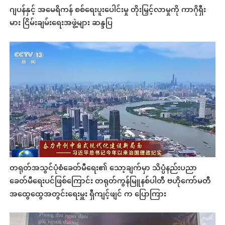
ဂျပန်နှင့် အမေရိကန် စစ်ရေးပူးပေါင်းမှု တိုးမြှင့်လာမှုကို ကာဂိုရှီး
မား ငြိမ်းချမ်းရေးအဖွဲ့များ ဆန္ဒပြ
တရုတ်အသွင်ပုံစံခေတ်မီရေး၏ သော့ချက်မှာ သိပ္ပံနည်းပညာ
ခေတ်မီရေးပင်ဖြစ်ကြောင်း တရုတ်ကွန်မြူနစ်ပါတီ ဗဟိုကော်မတီ
အထွေထွေအတွင်းရေးမှူး ရှီကျင့်ဖျင် က ပြောကြား