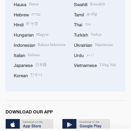
Hausa
Kiswahili
Hausa
Swahili
עברית
தமிழ்
Hebrew
Tamil
हिन्दी
ไทย
Hindi
Thai
Magyar
Türkçe
Hungarian
Turkish
Bahasa Indonesia
Українська
Indonesian
Ukrainian
Italiano
اردو
Italian
Urdu
日本語
Tiếng Việt
Japanese
Vietnamese
한국어
Korean
DOWNLOAD OUR APP