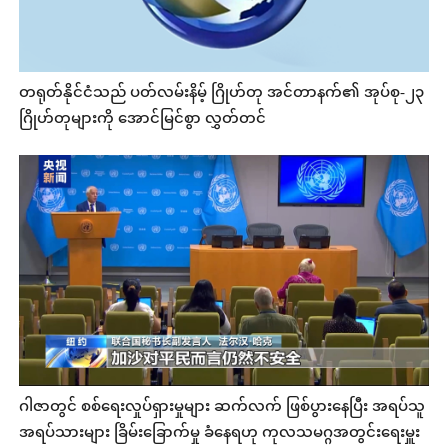
တရုတ်နိုင်ငံသည် ပတ်လမ်းနိမ့် ဂြိုဟ်တု အင်တာနက်၏ အုပ်စု-၂၃
ဂြိုဟ်တုများကို အောင်မြင်စွာ လွှတ်တင်
ဂါဇာတွင် စစ်ရေးလှုပ်ရှားမှုများ ဆက်လက် ဖြစ်ပွားနေပြီး အရပ်သူ
အရပ်သားများ ခြိမ်းခြောက်မှု ခံနေရဟု ကုလသမဂ္ဂအတွင်းရေးမှူး