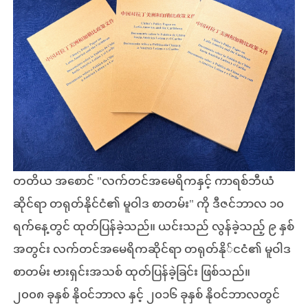
တတိယ အစောင် "လက်တင်အမေရိကနှင့် ကာရစ်ဘီယံ
ဆိုင်ရာ တရုတ်နိုင်ငံ၏ မူဝါဒ စာတမ်း" ကို ဒီဇင်ဘာလ ၁၀
ရက်နေ့တွင် ထုတ်ပြန်ခဲ့သည်။ ယင်းသည် လွန်ခဲ့သည့် ၉ နှစ်
အတွင်း လက်တင်အမေရိကဆိုင်ရာ တရုတ်နို်ငငံ၏ မူဝါဒ
စာတမ်း ဗားရှင်းအသစ် ထုတ်ပြန်ခဲ့ခြင်း ဖြစ်သည်။
၂၀၀၈ ခုနှစ် နိုဝင်ဘာလ နှင့် ၂၀၁၆ ခုနှစ် နိုဝင်ဘာလတွင်