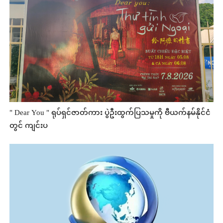
" Dear You " ရုပ်ရှင်ဇာတ်ကား ပွဲဦးထွက်ပြသမှုကို ဗီယက်နမ်နိုင်ငံ
တွင် ကျင်းပ