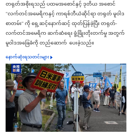
တရုတ်အစိုးရသည် ပထမအစောင်နှင့် ဒုတိယ အစောင်
"လက်တင်အမေရိကနှင့် ကာရစ်ဘီယံဆိုင်ရာ တရုတ် မူဝါဒ
စာတမ်း" ကို ရှေ့ဆင့်နောက်ဆင့် ထုတ်ပြန်ခဲ့ပြီး တရုတ်-
လက်တင်အမေရိက ဆက်ဆံရေး ဖွံ့ဖြိုးတိုးတက်မှု အတွက်
မူဝါဒအခြေခံကို တည်ဆောက် ပေးခဲ့သည်။
နောက်ဆုံးရသတင်းများ