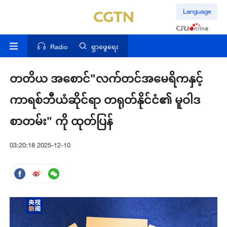
Language
Radio
ရှာဖွေရေး
တတိယ အစောင်"လက်တင်အမေရိကနှင့်
ကာရစ်ဘီယံဆိုင်ရာ တရုတ်နိုင်ငံ၏ မူဝါဒ
စာတမ်း" ကို ထုတ်ပြန်
03:20:18 2025-12-10