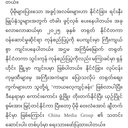
တယ်။
ပိုမိုများပြားသော အခွင့်အလမ်းများဟာ နိုင်ငံခြား ရင်းနှီး
မြှုပ်နှံသူများအတွက် တံခါး ဖွင့်လှစ် ပေးနေပါတယ်။ အခု
လောလောဆယ်မှာ ၂၀၂၅ ခုနှစ် တရုတ် နိုင်ငံတကာ
ဝန်ဆောင်မှုဆိုင်ရာ ကုန်စည်ပြပွဲကို ပေကျင်းမှာ ကြီးကျယ်
စွာ ကျင်းပနေပါတယ်။ အဌမ အကြိမ်မြောက် တရုတ်
နိုင်ငံတကာ သွင်းကုန် ကုန်စည်ပြပွဲကိုလည်း မကြာခင်မှာ ရှန်
ဟိုင်း မြို့မှာ ကျင်းပမှာ ဖြစ်ပါတယ်။ နိုင်ငံခြား လုပ်ငန်း
ကုမ္ပဏီများမှ အကြီးအကဲများ ပြောသလိုပဲ တရုတ်စျေး
ကွက်များဟာ သူတို့ရဲ့ "ကာယလေ့ကျင့်ခန်း" ဖြစ်လာပါပြီ။
ဒီနေရာမှာ ကောင်းကောင်း ဖွံ့ဖြိုး တိုးတက်နိုင်ပြီး ယှဉ်ပြိုင်
စွမ်းအား မြှင့်တင်နိုင်ကာ ပြီးတော့ ပိုမို ဝေးလံအောင် ချီတက်
နိုင်မှာ ဖြစ်ကြောင်း China Media Group ၏ သတင်း
ဆောင်းပါး တစ်ပုဒ်မှာ ရေးသားဖော်ပြထားပါတယ်။