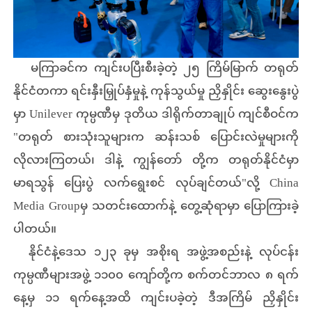
မကြာခင်က ကျင်းပပြီးစီးခဲ့တဲ့ ၂၅ ကြိမ်မြာက် တရုတ်
နိုင်ငံတကာ ရင်းနှီးမြှုပ်နှံမှုနဲ့ ကုန်သွယ်မှု ညှိနှိုင်း ဆွေးနွေးပွဲ
မှာ Unilever ကုမ္ပဏီမှ ဒုတိယ ဒါရိုက်တာချုပ် ကျင်စီဝင်က
"တရုတ် စားသုံးသူများက ဆန်းသစ် ပြောင်းလဲမှုများကို
လိုလားကြတယ်၊ ဒါနဲ့ ကျွန်တော် တို့က တရုတ်နိုင်ငံမှာ
မာရသွန် ပြေးပွဲ လက်ရွေးစင် လုပ်ချင်တယ်"လို့ China
Media Groupမှ သတင်းထောက်နဲ့ တွေ့ဆုံရာမှာ ပြောကြားခဲ့
ပါတယ်။
နိုင်ငံနဲ့ဒေသ ၁၂၃ ခုမှ အစိုးရ အဖွဲ့အစည်းနဲ့ လုပ်ငန်း
ကုမ္ပဏီများအဖွဲ့ ၁၁၀၀ ကျော်တို့က စက်တင်ဘာလ ၈ ရက်
နေ့မှ ၁၁ ရက်နေ့အထိ ကျင်းပခဲ့တဲ့ ဒီအကြိမ် ညှိနှိုင်း