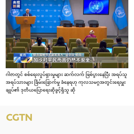
ဂါဇာတွင် စစ်ရေးလှုပ်ရှားမှုများ ဆက်လက် ဖြစ်ပွားနေပြီး အရပ်သူ
အရပ်သားများ ခြိမ်းခြောက်မှု ခံနေရဟု ကုလသမဂ္ဂအတွင်းရေးမှူး
ချုပ်၏ ဒုတိယပြောရေးဆိုခွင့်ရှိသူ ဆို