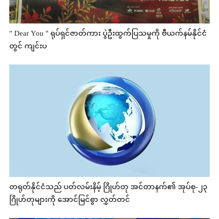
" Dear You " ရုပ်ရှင်ဇာတ်ကား ပွဲဦးထွက်ပြသမှုကို ဗီယက်နမ်နိုင်ငံ
တွင် ကျင်းပ
တရုတ်နိုင်ငံသည် ပတ်လမ်းနိမ့် ဂြိုဟ်တု အင်တာနက်၏ အုပ်စု-၂၃
ဂြိုဟ်တုများကို အောင်မြင်စွာ လွှတ်တင်