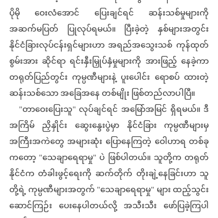
ပိုမို ဝေးလံအောင် ပြေးချင်ရင် ဆန်းသစ်မှုများကို
အဆက်မပြတ် ပြုလုပ်ရမယ်။ ပြီးခဲ့တဲ့ နှစ်များအတွင်း
နိုင်ငံခြားလုပ်ငန်းရှင်များဟာ အရည်အသွေးသစ် ကုန်ထုတ်
စွမ်းအား ဆိုင်ရာ ရင်းနှီးမြှုပ်နှံမှုများကို အားဖြည့် နေခဲ့ကာ
တရုတ်ပြည်တွင်း ကုမ္ပဏီများနဲ့ ပူးပေါင်း ရောစပ် ထားတဲ့
ဆန်းသစ်သော အခြေအနေ တစ်မျိုး ဖြစ်တည်လာပါပြီ။
"တာဝေးပြေးသူ" လုပ်ချင်ရင် အမြော်အမြင် ရှိရမယ်။ ဒီ
အကြိမ် ညှိနှိုင်း ဆွေးနွေးပွဲမှာ နိုင်ငံခြား ကုမ္ပဏီများမှ
အကြီးအကဲတွေ အများဆုံး ပြောနေကြတဲ့ ဝေါဟာရ တစ်ခု
ကတော့ "သေချာရေရာမှု" ပဲ ဖြစ်ပါတယ်။ သူတို့က တရုတ်
နိုင်ငံက တံခါးဖွင့်ရေးကို ဆက်တိုက် တိုးချဲ့နေခြင်းဟာ သူ
တို့ရဲ့ ကုမ္ပဏီများအတွက် "သေချာရေရာမှု" များ ထည့်သွင်း
ဆောင်ကြဉ်း ပေးနေပါတယ်လို့ အသီးသီး ဖော်ပြခဲ့ကြပါ