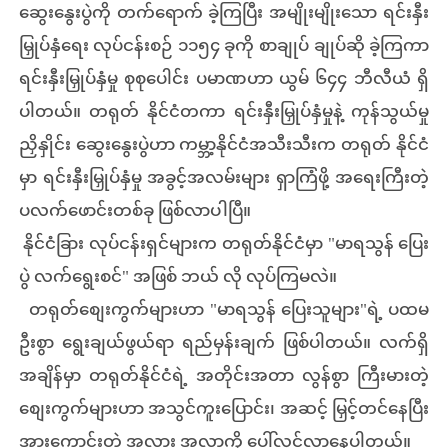
ဆွေးနွေးပွဲကို တက်ရောက် ခဲ့ကြပြီး အမျိုးမျိုးသော ရင်းနှီး
မြှုပ်နှံရေး လုပ်ငန်းစဉ် ၁၁၅၄ ခုကို စာချုပ် ချုပ်ဆို ခဲ့ကြကာ
ရင်းနှီးမြှုပ်နှံမှု စုစုပေါင်း ပမာဏဟာ ယွမ် ၆၄၄ ဘီလီယံ ရှိ
ပါတယ်။ တရုတ် နိုင်ငံတကာ ရင်းနှီးမြှုပ်နှံမှုနဲ့ ကုန်သွယ်မှု
ညှိနှိုင်း ဆွေးနွေးပွဲဟာ ကမ္ဘာ့နိုင်ငံအသီးသီးက တရုတ် နိုင်ငံ
မှာ ရင်းနှီးမြှုပ်နှံမှု အခွင့်အလမ်းများ ရှာကြံဖို့ အရေးကြီးတဲ့
ပလက်ဖောင်းတစ်ခု ဖြစ်လာပါပြီ။
နိုင်ငံခြား လုပ်ငန်းရှင်များက တရုတ်နိုင်ငံမှာ "မာရသွန် ပြေး
ပွဲ လက်ရွေးစင်" အဖြစ် ဘယ် လို လုပ်ကြမလဲ။
တရုတ်စျေးကွက်များဟာ "မာရသွန် ပြေးသူများ"ရဲ့ ပထမ
ဦးစွာ ရွေးချယ်ဖွယ်ရာ ရည်မှန်းချက် ဖြစ်ပါတယ်။ လက်ရှိ
အချိန်မှာ တရုတ်နိုင်ငံရဲ့ အတိုင်းအတာ လွန်စွာ ကြီးမားတဲ့
စျေးကွက်များဟာ အသွင်ကူးပြောင်း၊ အဆင့် မြှင့်တင်နေပြီး
အားကောင်းတဲ့ အလား အလာကို ပေါ်လွင်လာနေပါတယ်။