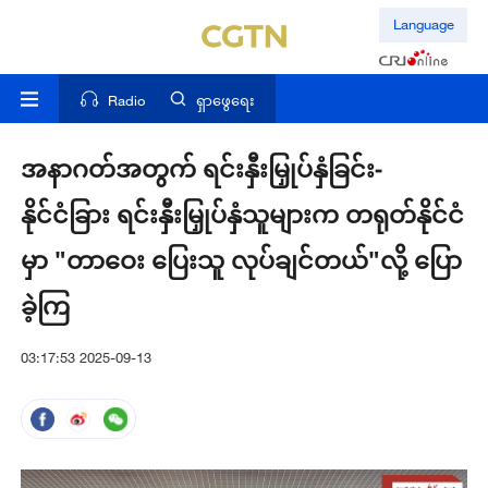
Language
Radio
ရှာဖွေရေး
အနာဂတ်အတွက် ရင်းနှီးမြှုပ်နှံခြင်း-
နိုင်ငံခြား ရင်းနှီးမြှုပ်နှံသူများက တရုတ်နိုင်ငံ
မှာ "တာဝေး ပြေးသူ လုပ်ချင်တယ်"လို့ ပြော
ခဲ့ကြ
03:17:53 2025-09-13