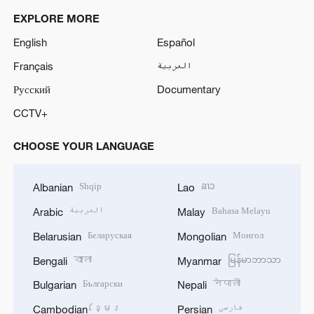
EXPLORE MORE
English
Español
Français
العربية
Русский
Documentary
CCTV+
CHOOSE YOUR LANGUAGE
Shqip
ລາວ
Albanian
Lao
العربية
Bahasa Melayu
Arabic
Malay
Беларуская
Монгол
Belarusian
Mongolian
বাংলা
မြန်မာဘာသာ
Bengali
Myanmar
Български
नेपाली
Bulgarian
Nepali
ខ្មែរ
فارسی
Cambodian
Persian