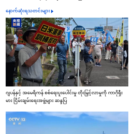
နောက်ဆုံးရသတင်းများ
ဂျပန်နှင့် အမေရိကန် စစ်ရေးပူးပေါင်းမှု တိုးမြှင့်လာမှုကို ကာဂိုရှီး
မား ငြိမ်းချမ်းရေးအဖွဲ့များ ဆန္ဒပြ