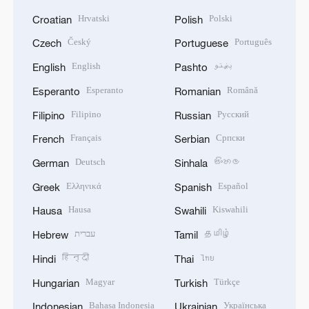
Hrvatski
Polski
Croatian
Polish
Český
Português
Czech
Portuguese
English
پښتو
English
Pashto
Esperanto
Română
Esperanto
Romanian
Filipino
Русский
Filipino
Russian
Français
Српски
French
Serbian
Deutsch
සිංහල
German
Sinhala
Ελληνικά
Español
Greek
Spanish
Hausa
Kiswahili
Hausa
Swahili
עברית
தமிழ்
Hebrew
Tamil
हिन्दी
ไทย
Hindi
Thai
Magyar
Türkçe
Hungarian
Turkish
Bahasa Indonesia
Українська
Indonesian
Ukrainian