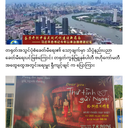
တရုတ်အသွင်ပုံစံခေတ်မီရေး၏ သော့ချက်မှာ သိပ္ပံနည်းပညာ
ခေတ်မီရေးပင်ဖြစ်ကြောင်း တရုတ်ကွန်မြူနစ်ပါတီ ဗဟိုကော်မတီ
အထွေထွေအတွင်းရေးမှူး ရှီကျင့်ဖျင် က ပြောကြား