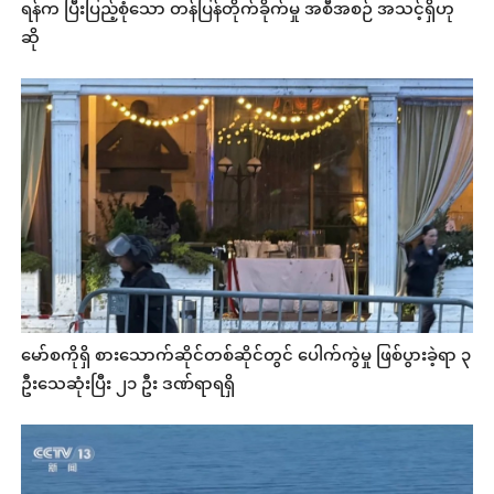
ရန်က ပြီးပြည့်စုံသော တန်ပြန်တိုက်ခိုက်မှု အစီအစဉ် အသင့်ရှိဟု
ဆို
မော်စကိုရှိ စားသောက်ဆိုင်တစ်ဆိုင်တွင် ပေါက်ကွဲမှု ဖြစ်ပွားခဲ့ရာ ၃
ဦးသေဆုံးပြီး ၂၁ ဦး ဒဏ်ရာရရှိ