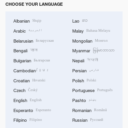
CHOOSE YOUR LANGUAGE
Shqip
ລາວ
Albanian
Lao
العربية
Bahasa Melayu
Arabic
Malay
Беларуская
Монгол
Belarusian
Mongolian
বাংলা
မြန်မာဘာသာ
Bengali
Myanmar
Български
नेपाली
Bulgarian
Nepali
ខ្មែរ
فارسی
Cambodian
Persian
Hrvatski
Polski
Croatian
Polish
Český
Português
Czech
Portuguese
English
پښتو
English
Pashto
Esperanto
Română
Esperanto
Romanian
Filipino
Русский
Filipino
Russian