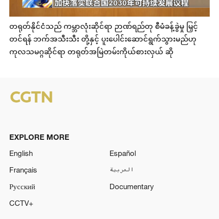
တရုတ်နိုင်ငံသည် ကမ္ဘာလုံးဆိုင်ရာ ဉာဏ်ရည်တု စီမံခန့်ခွဲမှု မြှင့်
တင်ရန် ဘက်အသီးသီး တို့နှင့် ပူးပေါင်းဆောင်ရွက်သွားမည်ဟု
ကုလသမဂ္ဂဆိုင်ရာ တရုတ်အမြဲတမ်းကိုယ်စားလှယ် ဆို
EXPLORE MORE
English
Español
Français
العربية
Русский
Documentary
CCTV+