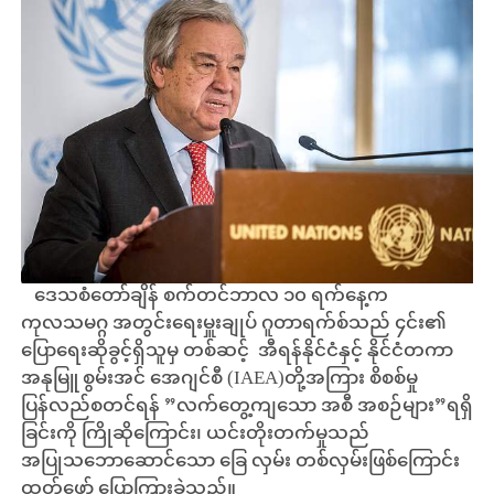
ဒေသစံတော်ချိန် စက်တင်ဘာလ ၁၀ ရက်နေ့က
ကုလသမဂ္ဂ အတွင်းရေးမှူးချုပ် ဂူတာရက်စ်သည် ၄င်း၏
ပြောရေးဆိုခွင့်ရှိသူမှ တစ်ဆင့် အီရန်နိုင်ငံနှင့် နိုင်ငံတကာ
အနုမြူ စွမ်းအင် အေဂျင်စီ (IAEA)တို့အကြား စိစစ်မှု
ပြန်လည်စတင်ရန် ”လက်တွေ့ကျသော အစီ အစဉ်များ”ရရှိ
ခြင်းကို ကြိုဆိုကြောင်း၊ ယင်းတိုးတက်မှုသည်
အပြုသဘောဆောင်သော ခြေ လှမ်း တစ်လှမ်းဖြစ်ကြောင်း
ထုတ်ဖော် ပြောကြားခဲ့သည်။