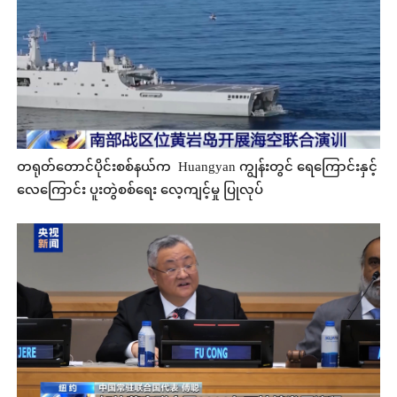
တရုတ်တောင်ပိုင်းစစ်နယ်က Huangyan ကျွန်းတွင် ရေကြောင်းနှင့်
လေကြောင်း ပူးတွဲစစ်ရေး လေ့ကျင့်မှု ပြုလုပ်