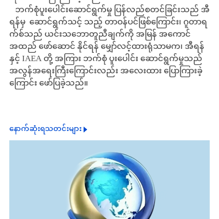
ဘက်စုံပူးပေါင်းဆောင်ရွက်မှု ပြန်လည်စတင်ခြင်းသည် အီ
ရန်မှ ဆောင်ရွက်သင့် သည့် တာဝန်ပင်ဖြစ်ကြောင်း၊ ဂူတာရ
က်စ်သည် ယင်းသဘောတူညီချက်ကို အမြန် အကောင်
အထည် ဖော်ဆောင် နိုင်ရန် မျှော်လင့်ထားရုံသာမက၊ အီရန်
နှင့် IAEA တို့ အကြား ဘက်စုံ ပူးပေါင်း ဆောင်ရွက်မှုသည်
အလွန်အရေးကြီးကြောင်းလည်း အလေးထား ပြောကြားခဲ့
ကြောင်း ဖော်ပြခဲ့သည်။
နောက်ဆုံးရသတင်းများ