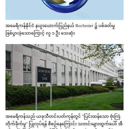
အမေရိကန်နိုင်ငံ နယူးယောက်ပြည်နယ် Rochester ၌ ပစ်ခတ်မှု
ဖြစ်ပွားခဲ့သောကြောင့် လူ ၁ ဦး သေဆုံး
အမေရိကန်သည် ယခုသီတင်းပတ်ကုန်တွင် "ပြင်းထန်သော ဗုံးကြဲ
တိုက်ခိုက်မှု" ပြုလုပ်ရန် စီစဉ်နေကြောင်း သတင်းများထွက်ပေါ်၊ အီ