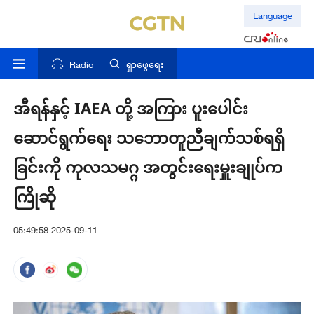
Language
Radio
ရှာဖွေရေး
အီရန်နှင့် IAEA တို့ အကြား ပူးပေါင်း
ဆောင်ရွက်ရေး သဘောတူညီချက်သစ်ရရှိ
ခြင်းကို ကုလသမဂ္ဂ အတွင်းရေးမှူးချုပ်က
ကြိုဆို
05:49:58 2025-09-11