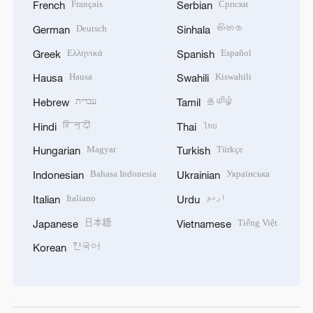
Français
Српски
French
Serbian
Deutsch
සිංහල
German
Sinhala
Ελληνικά
Español
Greek
Spanish
Hausa
Kiswahili
Hausa
Swahili
עברית
தமிழ்
Hebrew
Tamil
हिन्दी
ไทย
Hindi
Thai
Magyar
Türkçe
Hungarian
Turkish
Bahasa Indonesia
Українська
Indonesian
Ukrainian
Italiano
اردو
Italian
Urdu
日本語
Tiếng Việt
Japanese
Vietnamese
한국어
Korean