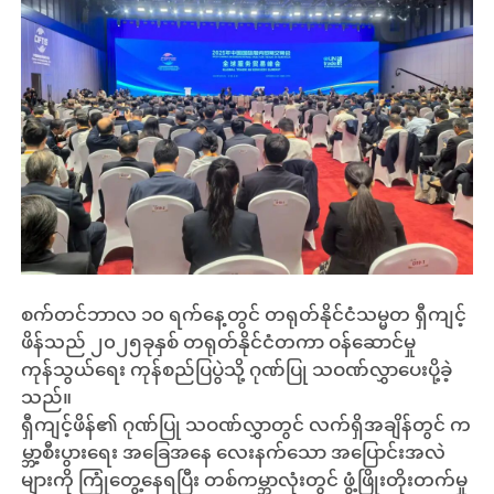
စက်တင်ဘာလ ၁၀ ရက်နေ့တွင် တရုတ်နိုင်ငံသမ္မတ ရှီကျင့်
ဖိန်သည် ၂၀၂၅ခုနှစ် တရုတ်နိုင်ငံတကာ ဝန်ဆောင်မှု
ကုန်သွယ်ရေး ကုန်စည်ပြပွဲသို့ ဂုဏ်ပြု သဝဏ်လွှာပေးပို့ခဲ့
သည်။
ရှီကျင့်ဖိန်၏ ဂုဏ်ပြု သဝဏ်လွှာတွင် လက်ရှိအချိန်တွင် က
မ္ဘာ့စီးပွားရေး အခြေအနေ လေးနက်သော အပြောင်းအလဲ
များကို ကြုံတွေ့နေရပြီး တစ်ကမ္ဘာလုံးတွင် ဖွံ့ဖြိုးတိုးတက်မှု