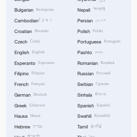
Български
नेपाली
Bulgarian
Nepali
ខ្មែរ
فارسی
Cambodian
Persian
Hrvatski
Polski
Croatian
Polish
Český
Português
Czech
Portuguese
English
پښتو
English
Pashto
Esperanto
Română
Esperanto
Romanian
Filipino
Русский
Filipino
Russian
Français
Српски
French
Serbian
Deutsch
සිංහල
German
Sinhala
Ελληνικά
Español
Greek
Spanish
Hausa
Kiswahili
Hausa
Swahili
עברית
தமிழ்
Hebrew
Tamil
हिन्दी
ไทย