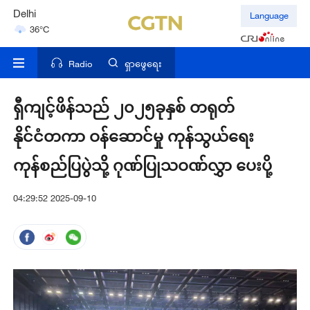
Delhi
Language
36°C
Hyderabad
42°C
Radio
ရှာဖွေရေး
ရှီကျင့်ဖိန်သည် ၂၀၂၅ခုနှစ် တရုတ်
နိုင်ငံတကာ ဝန်ဆောင်မှု ကုန်သွယ်ရေး
ကုန်စည်ပြပွဲသို့ ဂုဏ်ပြုသဝဏ်လွှာ ပေးပို့
04:29:52 2025-09-10