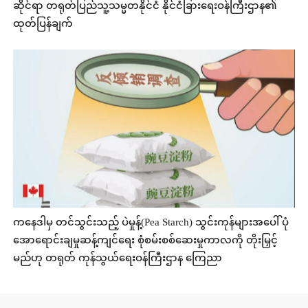
ဆိုင်ရာ တရုတ်ပြည်သူ့သမ္မတနိုင်ငံ နိုင်ငံခြားရေးဝန်ကြီးဌာန၏
ထုတ်ပြန်ချက်
ကနေဒါမှ တင်သွင်းသည့် ပဲမှုန့်(Pea Starch) သွင်းကုန်များအပေါ် ပုံ
အောရောင်းချမှုဆန့်ကျင်ရေး စုံစမ်းစစ်ဆေးမှုကာလကို တိုးမြှင့်
မည်ဟု တရုတ် ကုန်သွယ်ရေးဝန်ကြီးဌာန ကြေညာ