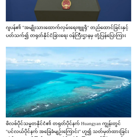
ဂျပန်၏ "အမျိုးသားထောက်လှမ်းရေးဗျူရို" တည်ထောင်ခြင်းနှင့်
ပတ်သက်၍ တရုတ်နိုင်ငံခြားရေး ဝန်ကြီးဌာနမှ တုံ့ပြန်ပြောကြား
ဖိလစ်ပိုင်သမ္မတနိုင်ငံ၏ တရုတ်ပိုင်နက် Huangyan ကျွန်းတွင်
"ပင်လယ်ပိုင်နက် အခြေခံမျဉ်းကြောင်း" ဟူ၍ သတ်မှတ်ထားခြင်း