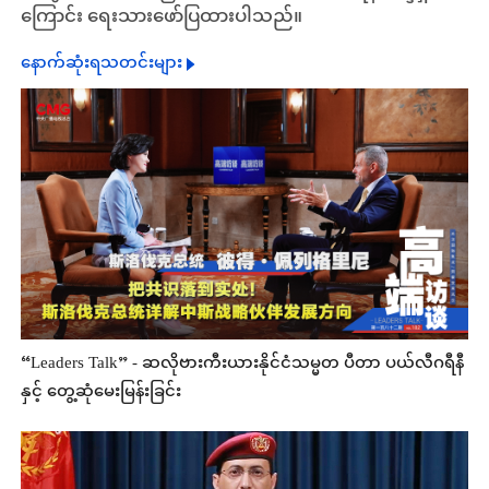
ကြောင်း ရေးသားဖော်ပြထားပါသည်။
နောက်ဆုံးရသတင်းများ
“Leaders Talk” - ဆလိုဗားကီးယားနိုင်ငံသမ္မတ ပီတာ ပယ်လီဂရီနီ
နှင့် တွေ့ဆုံမေးမြန်းခြင်း