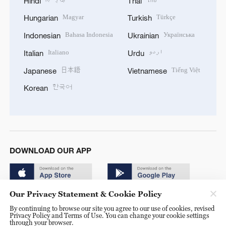
Hindi
Thai
Magyar
Türkçe
Hungarian
Turkish
Bahasa Indonesia
Українська
Indonesian
Ukrainian
Italiano
اردو
Italian
Urdu
日本語
Tiếng Việt
Japanese
Vietnamese
한국어
Korean
DOWNLOAD OUR APP
Our Privacy Statement & Cookie Policy
By continuing to browse our site you agree to our use of cookies, revised
Privacy Policy and Terms of Use. You can change your cookie settings
through your browser.
© China Radio International.CRI. All Rights Reserved. 16A