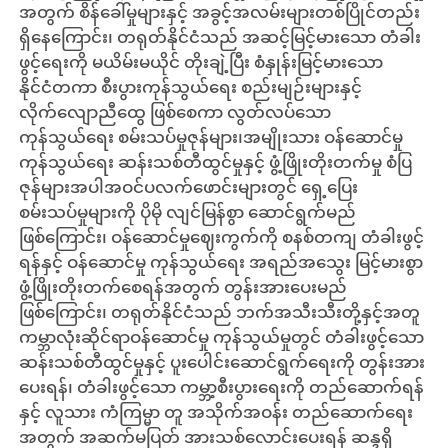
အတွက် စိန်ခေါ်မှုများနှင့် အခွင့်အလမ်းများတစ်ပြိုင်တည်း
ရှိနေကြောင်း၊ တရုတ်နိုင်ငံသည် အဆင့်မြင့်မားသော တံခါး
ဖွင့်ရေးကို မယိမ်းမယိုင် တိုးချဲ့ပြီး စံနှုန်းမြင့်မားသော
နိုင်ငံတကာ စီးပွားကုန်သွယ်ရေး စည်းမျဉ်းများနှင့်
လိုက်လျောညီထွေ ဖြစ်စေကာ လွတ်လပ်သော
ကုန်သွယ်ရေး စမ်းသပ်မှုဇုန်များ၊အမျိုးသား ဝန်ဆောင်မှု
ကုန်သွယ်ရေး ဆန်းသစ်တီထွင်မှုနှင့် ဖွံ့ဖြိုးတိုးတက်မှု စံပြ
ဇုန်များအပါအဝင်ပလက်ဖောင်းများတွင် ရှေ့ပြေး
စမ်းသပ်မှုများကို ပိုမို လျင်မြန်စွာ ဆောင်ရွက်မည်
ဖြစ်ကြောင်း၊ ဝန်ဆောင်မှုဈေးကွက်ကို စနစ်တကျ တံခါးဖွင့်
ရန်နှင့် ဝန်ဆောင်မှု ကုန်သွယ်ရေး အရည်အသွေး မြင့်မားစွာ
ဖွံ့ဖြိုးတိုးတက်စေရန်အတွက် တွန်းအားပေးမည်
ဖြစ်ကြောင်း၊ တရုတ်နိုင်ငံသည် ဘက်အသီးသီးတို့နှင့်အတူ
ကမ္ဘာလုံးဆိုင်ရာဝန်ဆောင်မှု ကုန်သွယ်မှုတွင် တံခါးဖွင့်သော
ဆန်းသစ်တီထွင်မှုနှင့် ပူးပေါင်းဆောင်ရွက်ရေးကို တွန်းအား
ပေးရန်၊ တံခါးဖွင့်သော ကမ္ဘာ့စီးပွားရေးကို တည်ဆောက်ရန်
နှင့် လူသား ကံကြမ္မာ တူ အသိုက်အဝန်း တည်ဆောက်ရေး
အတွက် အဆက်မပြတ် အားသစ်လောင်းပေးရန် ဆန္ဒရှိ