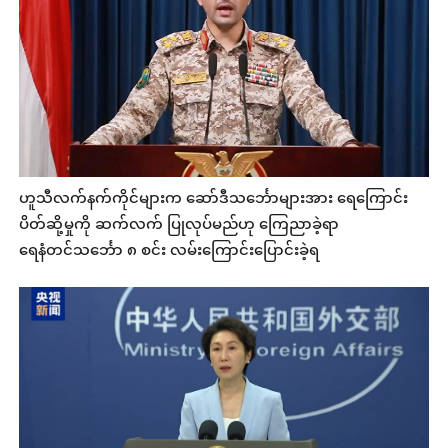
ဟူသီလက်နက်ကိုင်များက ဆော်ဒီသင်္ဘောများအား ရေကြောင်း
ပိတ်ဆို့မှုကို ဆက်လက် ပြုလုပ်မည်ဟု ကြေညာခဲ့ရာ
ရေနံတင်သင်္ဘော ၈ စင်း လမ်းကြောင်းပြောင်းခဲ့ရ