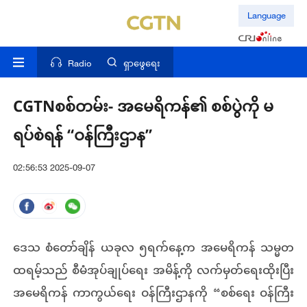
Language
Radio
ရှာဖွေရေး
CGTNစစ်တမ်း- အမေရိကန်၏ စစ်ပွဲကို မ
ရပ်စဲရန် “ဝန်ကြီးဌာန”
02:56:53 2025-09-07
ဒေသ စံတော်ချိန် ယခုလ ၅ရက်နေ့က အမေရိကန် သမ္မတ
ထရမ့်သည် စီမံအုပ်ချုပ်ရေး အမိန့်ကို လက်မှတ်ရေးထိုးပြီး
အမေရိကန် ကာကွယ်ရေး ဝန်ကြီးဌာနကို “စစ်ရေး ဝန်ကြီး