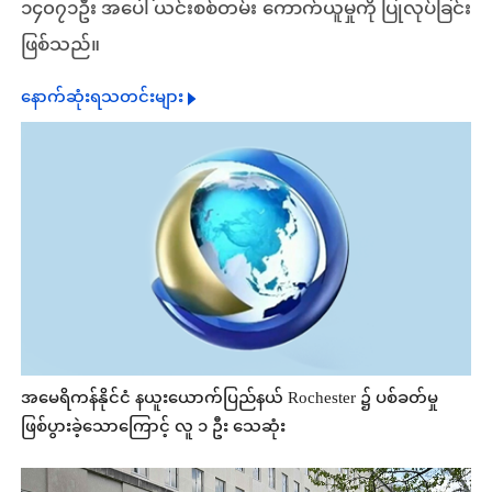
၁၄၀၇၁ဦး အပေါ် ယင်းစစ်တမ်း ကောက်ယူမှုကို ပြုလုပ်ခြင်း
ဖြစ်သည်။
နောက်ဆုံးရသတင်းများ
အမေရိကန်နိုင်ငံ နယူးယောက်ပြည်နယ် Rochester ၌ ပစ်ခတ်မှု
ဖြစ်ပွားခဲ့သောကြောင့် လူ ၁ ဦး သေဆုံး