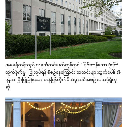
အမေရိကန်သည် ယခုသီတင်းပတ်ကုန်တွင် "ပြင်းထန်သော ဗုံးကြဲ
တိုက်ခိုက်မှု" ပြုလုပ်ရန် စီစဉ်နေကြောင်း သတင်းများထွက်ပေါ်၊ အီ
ရန်က ပြီးပြည့်စုံသော တန်ပြန်တိုက်ခိုက်မှု အစီအစဉ် အသင့်ရှိဟု
ဆို