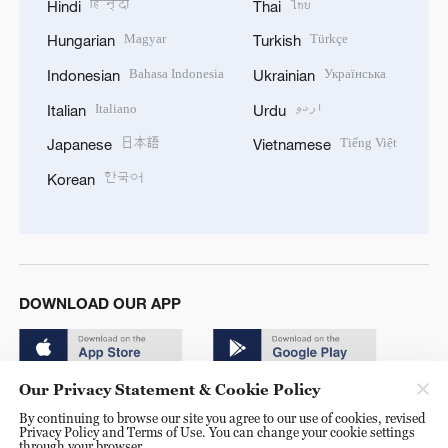
हिन्दी
ไทย
Hindi
Thai
Magyar
Türkçe
Hungarian
Turkish
Bahasa Indonesia
Українська
Indonesian
Ukrainian
Italiano
اردو
Italian
Urdu
日本語
Tiếng Việt
Japanese
Vietnamese
한국어
Korean
DOWNLOAD OUR APP
Our Privacy Statement & Cookie Policy
By continuing to browse our site you agree to our use of cookies, revised
Privacy Policy and Terms of Use. You can change your cookie settings
through your browser.