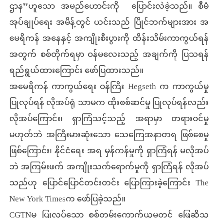
ဌာန”ဟူသော အမည်ဟောင်းကို ပြောင်းလဲခဲ့သည်။ စီမံ
အုပ်ချုပ်ရေး အမိန့်တွင် ယင်းသည် ပြိုင်ဘက်များအား အ
မေရိကန် အနေနှင့် အကျိုးစီးပွားကို ထိန်းသိမ်းကာကွယ်ရန်
အတွက် စစ်တိုက်ရမှာ ဝန်မလေးသည့် အချက်ကို ပြသရန်
ရည်ရွယ်ထားကြောင်း ဖော်ပြထားသည်။
အမေရိကန် ကာကွယ်ရေး ဝန်ကြီး Hegseth က ကာကွယ်မှု
ပြုလုပ်ရန် လိုအပ်ရုံ သာမက ထိုးစစ်ဆင်မှု ပြုလုပ်ရန်လည်း
လိုအပ်ကြောင်း၊ ရှာကြံသင့်သည့် အရာမှာ တရားဝင်မှု
မဟုတ်ဘဲ အကြီးမားဆုံးသော သေကြေအနာတရ ဖြစ်စေမှု
ဖြစ်ကြောင်း၊ နိုင်ငံရေး အရ မှန်ကန်မှုကို ရှာကြံရန် မလိုအပ်
ဘဲ အကြမ်းဖက် အကျိုးသက်ရောက်မှုကို ရှာကြံရန် လိုအပ်
သည်ဟု ပြောင်ပြောင်တင်းတင်း ပြောကြားခဲ့ကြောင်း The
New York Timesက ဖော်ပြခဲ့သည်။
CGTNမှ ပြုလုပ်သော စစ်တမ်းကောက်ယူမှုတွင် ဖြေဆိုသူ