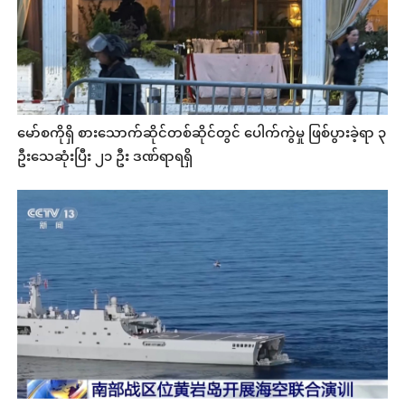
မော်စကိုရှိ စားသောက်ဆိုင်တစ်ဆိုင်တွင် ပေါက်ကွဲမှု ဖြစ်ပွားခဲ့ရာ ၃
ဦးသေဆုံးပြီး ၂၁ ဦး ဒဏ်ရာရရှိ