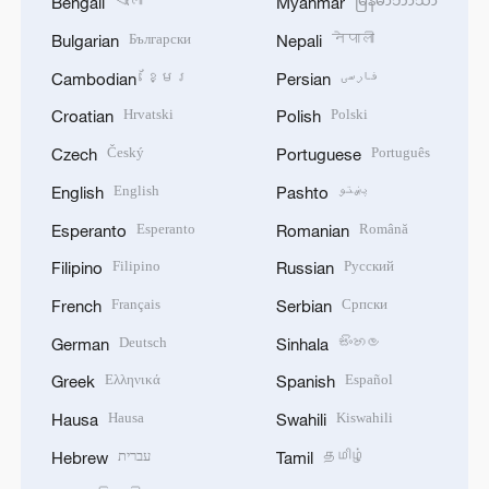
বাংলা
မြန်မာဘာသာ
Bengali
Myanmar
Български
नेपाली
Bulgarian
Nepali
ខ្មែរ
فارسی
Cambodian
Persian
Hrvatski
Polski
Croatian
Polish
Český
Português
Czech
Portuguese
English
پښتو
English
Pashto
Esperanto
Română
Esperanto
Romanian
Filipino
Русский
Filipino
Russian
Français
Српски
French
Serbian
Deutsch
සිංහල
German
Sinhala
Ελληνικά
Español
Greek
Spanish
Hausa
Kiswahili
Hausa
Swahili
עברית
தமிழ்
Hebrew
Tamil