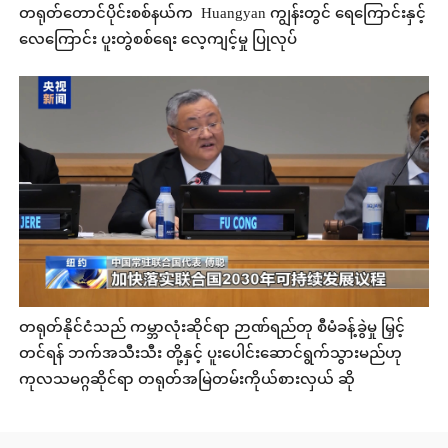
တရုတ်တောင်ပိုင်းစစ်နယ်က Huangyan ကျွန်းတွင် ရေကြောင်းနှင့်
လေကြောင်း ပူးတွဲစစ်ရေး လေ့ကျင့်မှု ပြုလုပ်
တရုတ်နိုင်ငံသည် ကမ္ဘာလုံးဆိုင်ရာ ဉာဏ်ရည်တု စီမံခန့်ခွဲမှု မြှင့်
တင်ရန် ဘက်အသီးသီး တို့နှင့် ပူးပေါင်းဆောင်ရွက်သွားမည်ဟု
ကုလသမဂ္ဂဆိုင်ရာ တရုတ်အမြဲတမ်းကိုယ်စားလှယ် ဆို