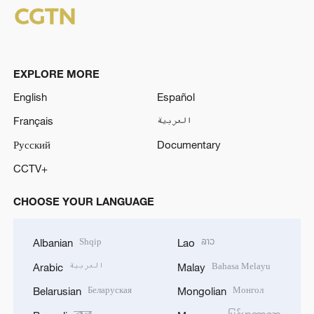
EXPLORE MORE
English
Español
Français
العربية
Русский
Documentary
CCTV+
CHOOSE YOUR LANGUAGE
Shqip
ລາວ
Albanian
Lao
العربية
Bahasa Melayu
Arabic
Malay
Беларуская
Монгол
Belarusian
Mongolian