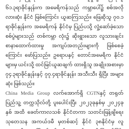
၆၁.၃ရာခိုင်နှုန်းက အမေရိကန်သည် ကမ္ဘာပေါ်၌ စစ်အလို
လားဆုံး နိုင်ငံ ဖြစ်ကြောင်း ယူဆကြသည်။ ဖြေဆိုသူ ၇၀.၁
ရာခိုင်နှုန်းက အမေရိကန် နိုင်ငံမှ ပြည်ပသို့ လှုံ့ဆော်ခဲ့သော
စစ်ပွဲများသည် တစ်ကမ္ဘာ လုံး၌ ဆိုးရွားသော လူသားချင်း
စာနာထောက်ထားမှု အကျပ်အတည်းများကို ဖြစ်စေခဲ့
ကြောင်း ဖော်ပြသည်။ ဥရောပနှင့် တောင်အမေရိက နိုင်ငံ
များမှ ယင်းသို့ ထင်မြင်ယူဆချက် ထားရှိသူ အချိုးအစားမှာ
၇၄.၃ရာခိုင်နှုန်းနှင့် ၇၇.၄ရာခိုင်နှုန်း အသီးသီး ရှိပြီး အများ
ဆုံး ဖြစ်သည်။
China Media Group လက်အောက်ရှိ CGTNနှင့် တရုတ်
ပြည်သူ့ တက္ကသိုလ်တို့ ပူးပေါင်းပြီး ၂၀၂၃ခုနှစ်မှ ၂၀၂၄ခု
နှစ် အထိ ခေတ်ကာလသစ် နိုင်ငံတကာ သတင်းဖြန့်ချိရေး
သုတေသန အကယ်ဒမီ မှတစ်ဆင့် နိုင်ငံ ၃၈နိုင်ငံမှ လူ