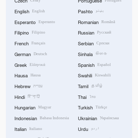
Český
Português
Czech
Portuguese
English
پښتو
English
Pashto
Esperanto
Română
Esperanto
Romanian
Filipino
Русский
Filipino
Russian
Français
Српски
French
Serbian
Deutsch
සිංහල
German
Sinhala
Ελληνικά
Español
Greek
Spanish
Hausa
Kiswahili
Hausa
Swahili
עברית
தமிழ்
Hebrew
Tamil
हिन्दी
ไทย
Hindi
Thai
Magyar
Türkçe
Hungarian
Turkish
Bahasa Indonesia
Українська
Indonesian
Ukrainian
Italiano
اردو
Italian
Urdu