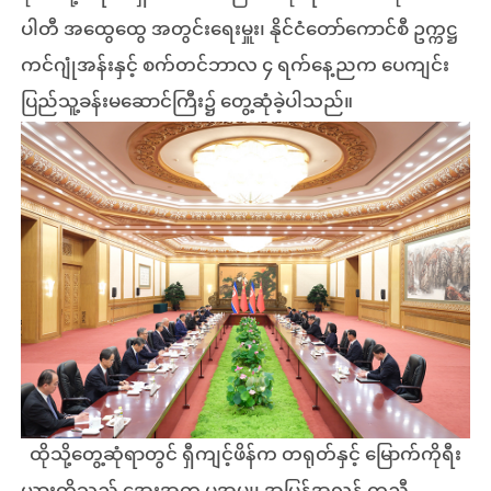
ပါတီ အထွေထွေ အတွင်းရေးမှူး၊ နိုင်ငံတော်ကောင်စီ ဥက္ကဋ္ဌ
ကင်ဂျုံအန်းနှင့် စက်တင်ဘာလ ၄ ရက်နေ့ညက ပေကျင်း
ပြည်သူ့ခန်းမဆောင်ကြီး၌ တွေ့ဆုံခဲ့ပါသည်။
ထိုသို့တွေ့ဆုံရာတွင် ရှီကျင့်ဖိန်က တရုတ်နှင့် မြောက်ကိုရီး