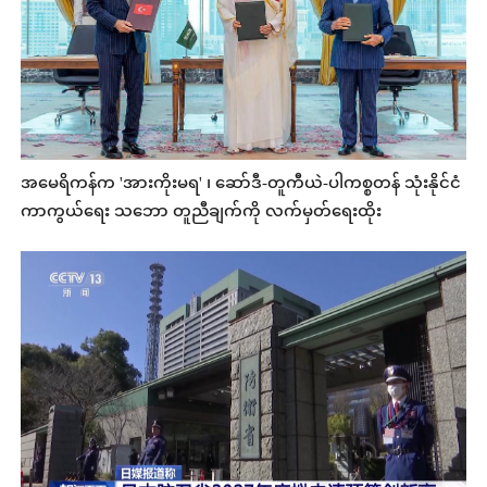
အမေရိကန်က 'အားကိုးမရ' ၊ ဆော်ဒီ-တူကီယဲ-ပါကစ္စတန် သုံးနိုင်ငံ
ကာကွယ်ရေး သဘော တူညီချက်ကို လက်မှတ်ရေးထိုး