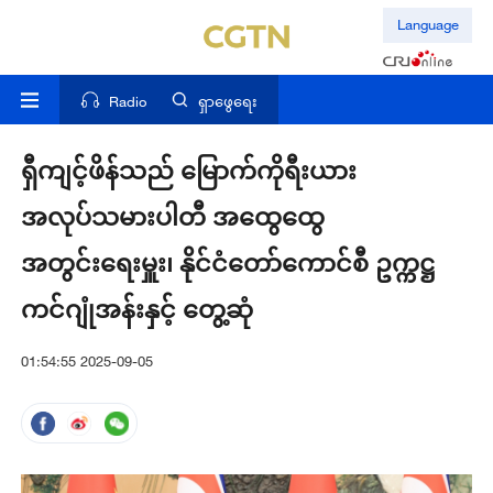
Language
Radio
ရှာဖွေရေး
ရှီကျင့်ဖိန်သည် မြောက်ကိုရီးယား
အလုပ်သမားပါတီ အထွေထွေ
အတွင်းရေးမှူး၊ နိုင်ငံတော်ကောင်စီ ဥက္ကဋ္ဌ
ကင်ဂျုံအန်းနှင့် တွေ့ဆုံ
01:54:55 2025-09-05