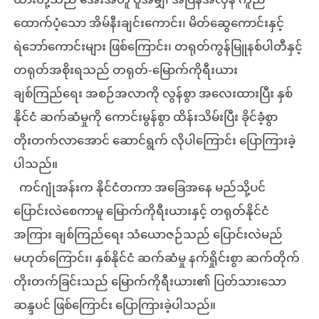
ယားတို့သည် အေးအတူ ပူအမျှ၊ အပြန်အလှန် ကူညီ
ထောက်ပံ့သော အိမ်နီးချင်းကောင်း၊ မိတ်ဆွေကောင်းနှင့်
ရဲဘော်ကောင်းများ ဖြစ်ကြောင်း၊ တရုတ်ကွန်မြူနစ်ပါတီနှင့်
တရုတ်အစိုးရသည် တရုတ်-မြောက်ကိုရီးယား
ချစ်ကြည်ရေး အစဉ်အလာကို လွန်စွာ အလေးထားပြီး နှစ်
နိုင်ငံ ဆက်ဆံမှုကို ကောင်းမွန်စွာ ထိန်းသိမ်းပြီး ခိုင်ခံ့စွာ
တိုးတက်လာအောင် ဆောင်ရွက် လိုပါကြောင်း ပြောကြားခဲ့
ပါသည်။
ကင်ဂျုံအန်းက နိုင်ငံတကာ အခြေအနေ မည်သို့ပင်
ပြောင်းလဲစေကာမူ မြောက်ကိုရီးယားနှင့် တရုတ်နိုင်ငံ
အကြား ချစ်ကြည်ရေး သံယောဇဉ်သည် ပြောင်းလဲမည်
မဟုတ်ကြောင်း၊ နှစ်နိုင်ငံ ဆက်ဆံမှု နက်ရှိုင်းစွာ ဆက်တိုက်
တိုးတက်ခြင်းသည် မြောက်ကိုရီးယား၏ ပြတ်သားသော
ဆန္ဒပင် ဖြစ်ကြောင်း ပြောကြားခဲ့ပါသည်။