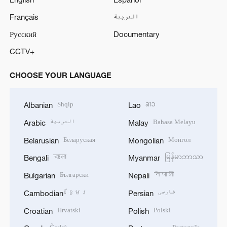
Français
العربية
Русский
Documentary
CCTV+
CHOOSE YOUR LANGUAGE
Shqip
ລາວ
Albanian
Lao
العربية
Bahasa Melayu
Arabic
Malay
Беларуская
Монгол
Belarusian
Mongolian
বাংলা
မြန်မာဘာသာ
Bengali
Myanmar
Български
नेपाली
Bulgarian
Nepali
ខ្មែរ
فارسی
Cambodian
Persian
Hrvatski
Polski
Croatian
Polish