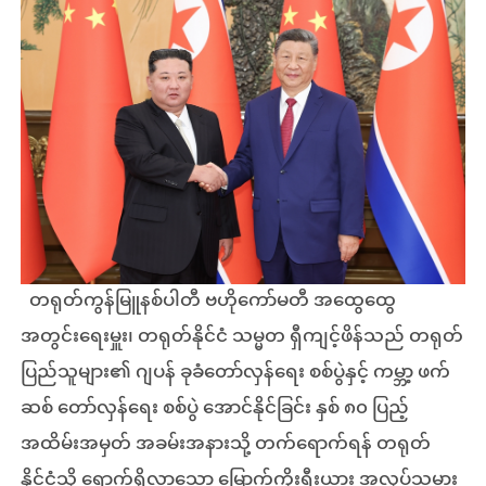
တရုတ်ကွန်မြူနစ်ပါတီ ဗဟိုကော်မတီ အထွေထွေ
အတွင်းရေးမှူး၊ တရုတ်နိုင်ငံ သမ္မတ ရှီကျင့်ဖိန်သည် တရုတ်
ပြည်သူများ၏ ဂျပန် ခုခံတော်လှန်ရေး စစ်ပွဲနှင့် ကမ္ဘာ့ ဖက်
ဆစ် တော်လှန်ရေး စစ်ပွဲ အောင်နိုင်ခြင်း နှစ် ၈၀ ပြည့်
အထိမ်းအမှတ် အခမ်းအနားသို့ တက်ရောက်ရန် တရုတ်
နိုင်ငံသို့ ရောက်ရှိလာသော မြောက်ကိုးရီးယား အလုပ်သမား