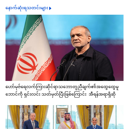
နောက်ဆုံးရသတင်းများ
ဟော်မုဇ်ရေလက်ကြားဆိုင်ရာသဘောတူညီချက်၏အထွေထွေမူ
ဘောင်ကို ရှင်းလင်း သတ်မှတ်ပြီးဖြစ်ကြောင်း အီရန်အရာရှိဆို