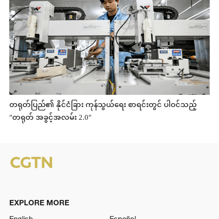
တရုတ်ပြည်၏ နိုင်ငံခြား ကုန်သွယ်ရေး စာရင်းတွင် ပါဝင်သည့်
"တရုတ် အခွင့်အလမ်း 2.0"
EXPLORE MORE
English
Español