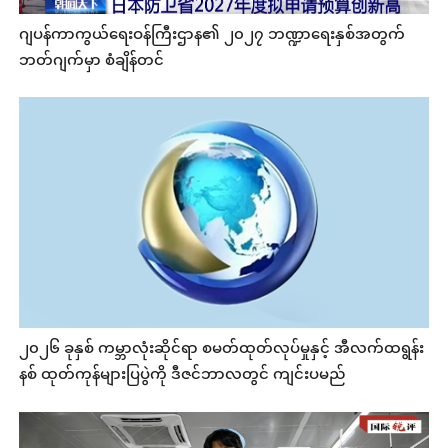
ဂျပန်ကာကွယ်ရေးဝန်ကြီးဌာန၏ ၂၀၂၇ ဘဏ္ဍာရေးနှစ်အတွက်
ဘတ်ဂျက်မှာ စံချိန်တင်
၂၀၂၆ ခုနှစ် ကမ္ဘာလုံးဆိုင်ရာ စမတ်ထုတ်လုပ်မှုနှင့် အီလက်ထရွန်း
နစ် ထုတ်ကုန်များပြပွဲကို ဒီဇင်ဘာလတွင် ကျင်းပမည်