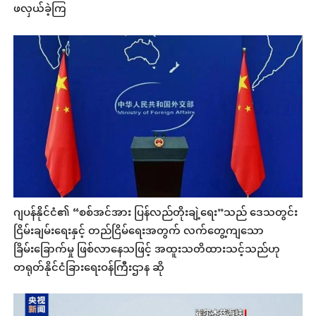
ဖလှယ်ခဲ့ကြ
ဂျပန်နိုင်ငံ၏ “စစ်အင်အား ပြန်လည်တိုးချဲ့ရေး”သည် ဒေသတွင်း
ငြိမ်းချမ်းရေးနှင့် တည်ငြိမ်ရေးအတွက် လက်တွေ့ကျသော
ခြိမ်းခြောက်မှု ဖြစ်လာနေသဖြင့် အထူးသတိထားသင့်သည်ဟု
တရုတ်နိုင်ငံခြားရေးဝန်ကြီးဌာန ဆို