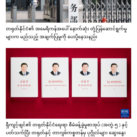
တရုတ်နိုင်ငံ၏ အမေရိကန်အပေါ် နောက်ဆုံး တုံ့ပြန်ဆောင်ရွက်မှု
များက မည်သည့် အချက်ပြမှုကို ပေးပို့နေသနည်း
ရှီကျင့်ဖျင်၏ တရုတ်နိုင်ငံရေးရာ စီမံခန့်ခွဲမှုစာအုပ် (အတွဲ-၅ ) နှင့်
ပတ်သက်ပြီး တရုတ်နှင့် တာဂျစ်ကစ္စတန်မှ ပုဂ္ဂိုလ်များ ဆွေးနွေး