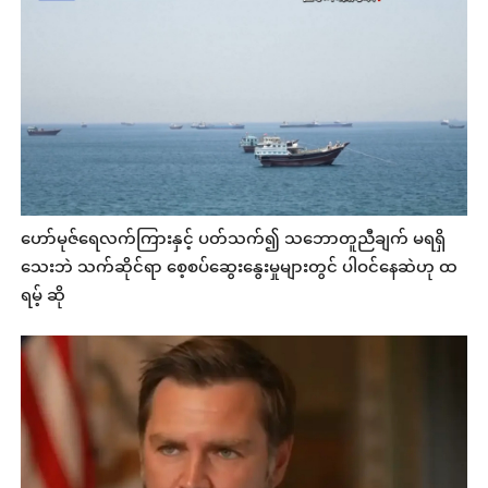
ဟော်မုဇ်ရေလက်ကြားနှင့် ပတ်သက်၍ သဘောတူညီချက် မရရှိ
သေးဘဲ သက်ဆိုင်ရာ စေ့စပ်ဆွေးနွေးမှုများတွင် ပါဝင်နေဆဲဟု ထ
ရမ့် ဆို