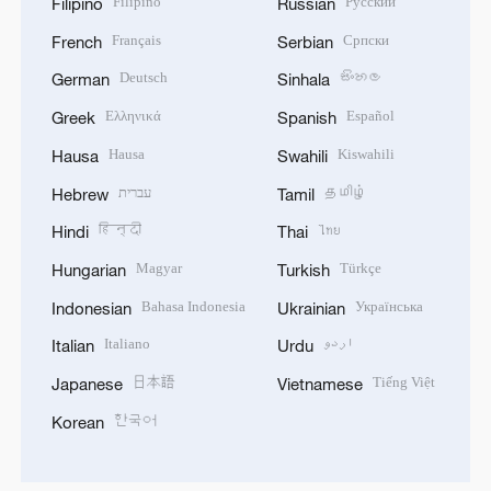
Filipino
Русский
Filipino
Russian
Français
Српски
French
Serbian
Deutsch
සිංහල
German
Sinhala
Ελληνικά
Español
Greek
Spanish
Hausa
Kiswahili
Hausa
Swahili
עברית
தமிழ்
Hebrew
Tamil
हिन्दी
ไทย
Hindi
Thai
Magyar
Türkçe
Hungarian
Turkish
Bahasa Indonesia
Українська
Indonesian
Ukrainian
Italiano
اردو
Italian
Urdu
日本語
Tiếng Việt
Japanese
Vietnamese
한국어
Korean