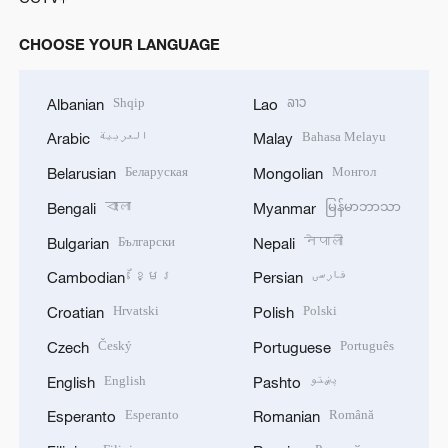
CHOOSE YOUR LANGUAGE
Shqip
ລາວ
Albanian
Lao
العربية
Bahasa Melayu
Arabic
Malay
Беларуская
Монгол
Belarusian
Mongolian
বাংলা
မြန်မာဘာသာ
Bengali
Myanmar
Български
नेपाली
Bulgarian
Nepali
ខ្មែរ
فارسی
Cambodian
Persian
Hrvatski
Polski
Croatian
Polish
Český
Português
Czech
Portuguese
English
پښتو
English
Pashto
Esperanto
Română
Esperanto
Romanian