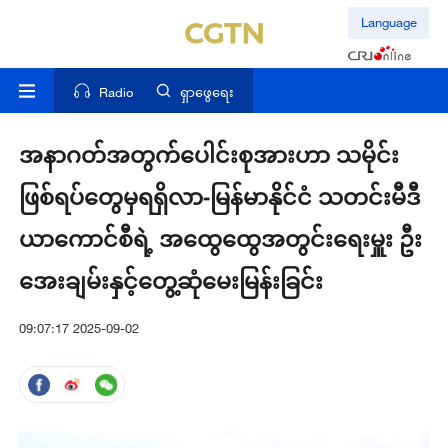
Language
Radio
ရှာဖွေရေး
အနာဂတ်အတွက်ပေါင်းစုအားဟာ သမိုင်း
ဖြစ်ရပ်တွေမှရရှိလာ-မြန်မာနိုင်ငံ သတင်းမီဒီ
ယာကောင်စီရဲ့ အထွေထွေအတွင်းရေးမှူး ဦး
အေးချမ်းနှင့်တွေ့ဆုံမေးမြန်းခြင်း
09:07:17 2025-09-02