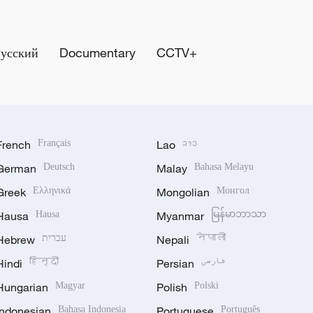
Русский
Documentary
CCTV+
French
Français
Lao
ລາວ
German
Deutsch
Malay
Bahasa Melayu
Greek
Ελληνικά
Mongolian
Монгол
Hausa
Hausa
Myanmar
မြန်မာဘာသာ
Hebrew
עברית
Nepali
नेपाली
Hindi
हिन्दी
Persian
فارسی
Hungarian
Magyar
Polish
Polski
Indonesian
Bahasa Indonesia
Portuguese
Português