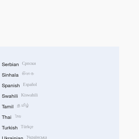
Serbian
Српски
Sinhala
සිංහල
Spanish
Español
Swahili
Kiswahili
Tamil
தமிழ்
Thai
ไทย
Turkish
Türkçe
Ukrainian
Українська