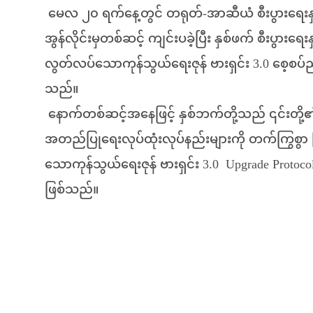
မေလ ၂၀ ရက်နေ့တွင် တရုတ်-အာဆီယံ စီးပွားရေးန
အွန်လိုင်းမှတစ်ဆင့် ကျင်းပခဲ့ပြီး နှစ်ဖက် စီးပွာ
လွတ်လပ်သောကုန်သွယ်ရေးဇုန် ဗားရှင်း 3.0 စေ့စပ်ညှ
သည်။
နောက်တစ်ဆင့်အနေဖြင့် နှစ်ဘက်တို့သည် ၎င်းတို့၏
အတည်ပြုရေးလုပ်ထုံးလုပ်နည်းများကို တက်ကြွစွာ မ
သောကုန်သွယ်ရေးဇုန် ဗားရှင်း 3.0 Upgrade Protoc
ဖြစ်သည်။