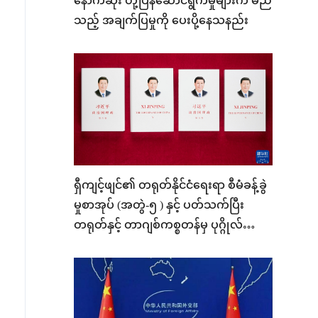
နောက်ဆုံး တုံ့ပြန်ဆောင်ရွက်မှုများက မည်
သည့် အချက်ပြမှုကို ပေးပို့နေသနည်း
ရှီကျင့်ဖျင်၏ တရုတ်နိုင်ငံရေးရာ စီမံခန့်ခွဲ
မှုစာအုပ် (အတွဲ-၅ ) နှင့် ပတ်သက်ပြီး
တရုတ်နှင့် တာဂျစ်ကစ္စတန်မှ ပုဂ္ဂိုလ်များ
ဆွေးနွေးဖလှယ်ခဲ့ကြ