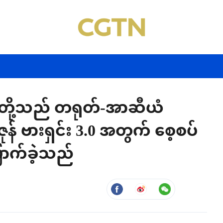
်ငံတို့သည် တရုတ်-အာဆီယံ
 ဗားရှင်း 3.0 အတွက် စေ့စပ်
ြောက်ခဲ့သည်