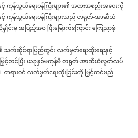
ှင့် ကုန်သွယ်ရေးဝန်ကြီးများ၏ အထူးအစည်းအဝေးကို
းရေးနှင့် ကုန်သွယ်ရေးဝန်ကြီးများသည် တရုတ်-အာဆီယံ
ိနှိုင်းမှု အပြည့်အဝ ပြီးမြောက်ကြောင်း ကြေညာခဲ့
 သက်ဆိုင်ရာပြည်တွင်း လက်မှတ်ရေးထိုးရေးနှင့်
ြှင့်တင်ပြီး ယခုနှစ်မကုန်မီ တရုတ်-အာဆီယံလွတ်လပ်
ol တရားဝင် လက်မှတ်ရေးထိုးခြင်းကို မြှင့်တင်မည်