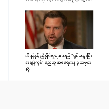
ပါဝင်နေဆဲဟု ထရမ့် ဆို
အီရန်နှင့် ညှိနှိုင်းမှုများသည် "ရှုပ်ထွေးပြီး
အချိန်ကုန်" မည်ဟု အမေရိကန် ဒု သမ္မတ
ဆို