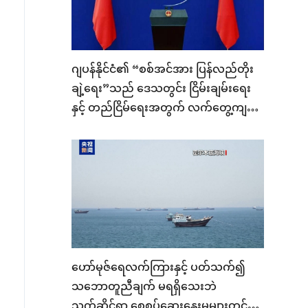
ဂျပန်နိုင်ငံ၏ “စစ်အင်အား ပြန်လည်တိုး
ချဲ့ရေး”သည် ဒေသတွင်း ငြိမ်းချမ်းရေး
နှင့် တည်ငြိမ်ရေးအတွက် လက်တွေ့ကျ
သော ခြိမ်းခြောက်မှု ဖြစ်လာနေသဖြင့်
အထူးသတိထားသင့်သည်ဟု တရုတ်
နိုင်ငံခြားရေးဝန်ကြီးဌာန ဆို
ဟော်မုဇ်ရေလက်ကြားနှင့် ပတ်သက်၍
သဘောတူညီချက် မရရှိသေးဘဲ
သက်ဆိုင်ရာ စေ့စပ်ဆွေးနွေးမှုများတွင်