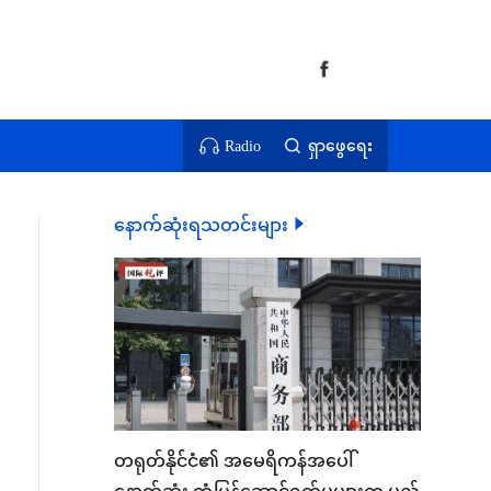
Radio
ရှာဖွေရေး
နောက်ဆုံးရသတင်းများ
တရုတ်နိုင်ငံ၏ အမေရိကန်အပေါ်