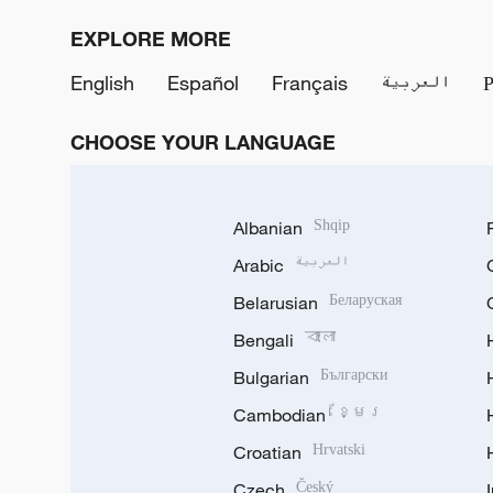
EXPLORE MORE
English
Español
Français
العربية
CHOOSE YOUR LANGUAGE
Albanian
Shqip
Arabic
العربية
Belarusian
Беларуская
Bengali
বাংলা
Bulgarian
Български
Cambodian
ខ្មែរ
Croatian
Hrvatski
Czech
Český