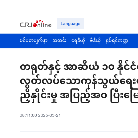
Language
ပင်မစာမျက်နှာ
သတင်း
ရေဒီယို
ဗီဒီယို
ရုပ်ရှင်ကဏ္ဍ
တရုတ်နှင့် အာဆီယံ ၁၀ နိုင
လွတ်လပ်သောကုန်သွယ်ရေးဇုန်
ညှိနှိုင်းမှု အပြည့်အဝ ပြီးမ
08:11:00 2025-05-21