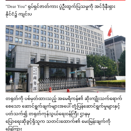
"Dear You" ရုပ်ရှင်ဇာတ်ကား ပွဲဦးထွက်ပြသမှုကို အင်ဒိုနီးရှား
နိုင်ငံ၌ ကျင်းပ
တရုတ်ကို ပစ်မှတ်ထားသည့် အမေရိကန်၏ ဆိုးကျိုးသက်ရောက်
စေသော ဆောင်ရွက်ချက်များအပေါ် တုံ့ပြန်ဆောင်ရွက်မှုများနှင့်
ပတ်သက်၍ တရုတ်ကုန်သွယ်ရေးဝန်ကြီး ဌာနမှ
ပြောရေးဆိုခွင့်ရှိသူက သတင်းထောက်၏ မေးမြန်းချက်ကို
ဖြေကြား