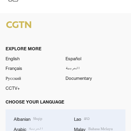
EXPLORE MORE
English
Español
Français
العربية
Русский
Documentary
CCTV+
CHOOSE YOUR LANGUAGE
Shqip
ລາວ
Albanian
Lao
العربية
Bahasa Melayu
Arabic
Malay