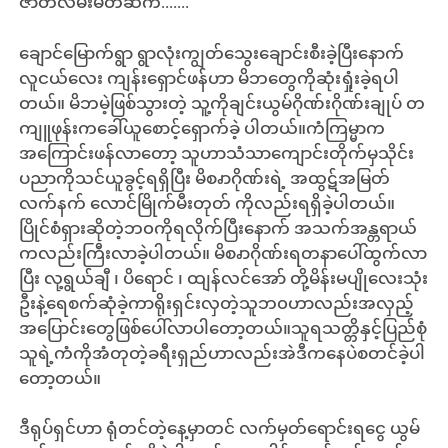
ဇာတ်လမ်းမိတ်ဆက်.......
ချောင်မြောက်ရွာ ရွာလုံးကျွတ်သွေးချောင်းစီးခဲ့ပြီးနောက်
လူငယ်လေး ကျန်းရှောင်ဖန်ဟာ မိဘတွေကိုဆုံးရှုံးခဲ့ရပါ
တယ်။ မိဘမဲ့ဖြစ်သွားတဲ့ သူ့ကိုချင်းယွမ်ဂိုဏ်းဂိုဏ်းချုပ် တ
ကျူဖုန်းကခေါ်ယူစောင့်ရှောက်ခဲ့ ပါတယ်။ကံကြမ္မာက
အကြောင်းဖန်လာတော့ သူဟာသံသာကျောင်းတိုက်မှသိုင်း
ပညာကိုသင်ယူခွင့်ရရှိပြီး မိစၧာဂိုဏ်းရဲ့ အထွဋ်အမြတ်
လက်နက် လောင်မြိုက်မီးတုတ် ကိုလည်းရရှိခဲ့ပါတယ်။
ပြိုင်စံရှားဆိုတဲ့ဘ၀ကိုရလိုက်ပြီးနောက် အသက်အန္တရာယ်
ကလည်းကြီးလာခဲ့ပါတယ်။ မိစၧာဂိုဏ်းရတနာပေါ်ထွက်လာ
ပြီး လု့ရွယ်ချီ ၊ ပိရောင် ၊ ထျန်လင်အော် တို့မိန်းမပျိုလေးသုံး
ဦးနဲ့ရေစက်ဆုံခဲ့ကာရိုးရှင်းလှတဲ့သူဘ၀ဟာလည်းအလှည့်
အပြောင်းတွေဖြစ်ပေါ်လာပါတော့တယ်။သူရသတ္တိနှင့်ပြည်စုံ
သူရဲ့ကံကိုအံတုတဲ့ခရီးရှည်ဟာလည်းအဲဒီကနေပဲစတင်ခဲ့ပါ
တော့တယ်။
ဒီရုပ်ရှင်ဟာ ရုံတင်တဲ့နေ့မှာတင် လက်မှတ်ရောင်းရငွေ ယွမ်