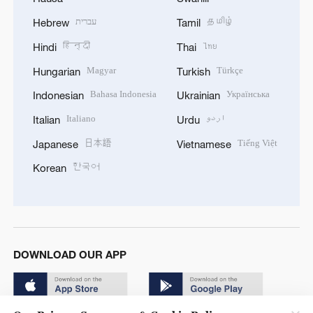
עברית
தமிழ்
Hebrew
Tamil
हिन्दी
ไทย
Hindi
Thai
Magyar
Türkçe
Hungarian
Turkish
Bahasa Indonesia
Українська
Indonesian
Ukrainian
Italiano
اردو
Italian
Urdu
日本語
Tiếng Việt
Japanese
Vietnamese
한국어
Korean
DOWNLOAD OUR APP