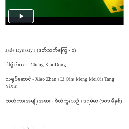
Play
Video
Jade Dynasty I (နတ်သက်ကြွေ - ၁)
ဒါရိုက်တာ - Cheng XiaoDong
သရုပ်ဆောင် - Xiao Zhan ၊ Li Qin၊ Meng MeiQi၊ Tang
YiXin
ဇာတ်ကားအမျိုးအစား - စိတ်ကူးယဉ် ၊ ဒရမ်မာ (၁၀၁ မိနစ်)