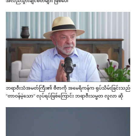
အလည်သွားချင်စိတ်များ ဖြစ်ပေါ်
ဘရာဇီးသံအမတ်ကြီး၏ ဗီဇာကို အမေရိကန်က ရုပ်သိမ်းခြင်းသည်
"တာဝန်မဲ့သော" လုပ်ရပ်ဖြစ်ကြောင်း ဘရာဇီးသမ္မတ လူလာ ဆို