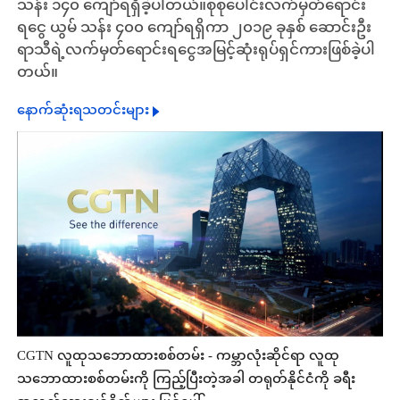
သန်း ၁၄၀ ကျော်ရရှိခဲ့ပါတယ်။စုစုပေါင်းလက်မှတ်ရောင်း
ရငွေ ယွမ် သန်း ၄၀၀ ကျော်ရရှိကာ ၂၀၁၉ ခုနှစ် ဆောင်းဦး
ရာသီရဲ့လက်မှတ်ရောင်းရငွေအမြင့်ဆုံးရုပ်ရှင်ကားဖြစ်ခဲ့ပါ
တယ်။
နောက်ဆုံးရသတင်းများ
CGTN လူထုသဘောထားစစ်တမ်း - ကမ္ဘာလုံးဆိုင်ရာ လူထု
သဘောထားစစ်တမ်းကို ကြည့်ပြီးတဲ့အခါ တရုတ်နိုင်ငံကို ခရီး