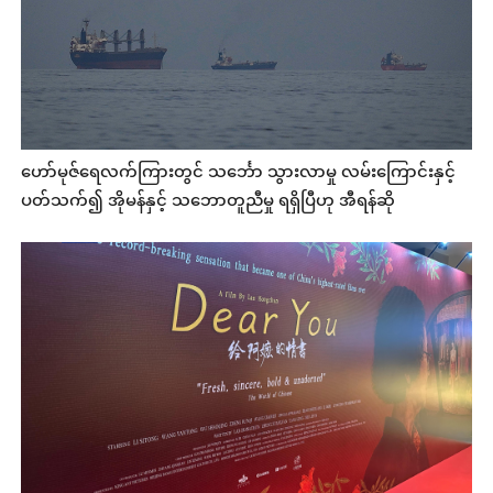
ဟော်မုဇ်ရေလက်ကြားတွင် သင်္ဘော သွားလာမှု လမ်းကြောင်းနှင့်
ပတ်သက်၍ အိုမန်နှင့် သဘောတူညီမှု ရရှိပြီဟု အီရန်ဆို