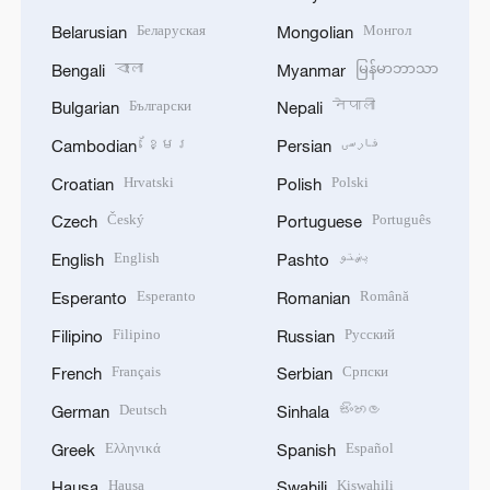
Беларуская
Монгол
Belarusian
Mongolian
বাংলা
မြန်မာဘာသာ
Bengali
Myanmar
Български
नेपाली
Bulgarian
Nepali
ខ្មែរ
فارسی
Cambodian
Persian
Hrvatski
Polski
Croatian
Polish
Český
Português
Czech
Portuguese
English
پښتو
English
Pashto
Esperanto
Română
Esperanto
Romanian
Filipino
Русский
Filipino
Russian
Français
Српски
French
Serbian
Deutsch
සිංහල
German
Sinhala
Ελληνικά
Español
Greek
Spanish
Hausa
Kiswahili
Hausa
Swahili